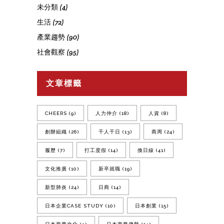
未分類
(4)
生活
(72)
產業趨勢
(90)
社會觀察
(95)
文章標籤
CHEERS
(9)
人力仲介
(18)
人資
(8)
創辦組織
(26)
千人千日
(13)
商周
(24)
履歷
(7)
打工度假
(14)
換日線
(41)
文化推廣
(10)
新卒就職
(19)
新型肺炎
(24)
日商
(14)
日本企業CASE STUDY
(10)
日本創業
(15)