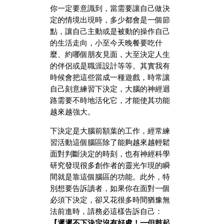
你一定要意識到，當需要讓自己做決
定的情境出現時，多少都會是一個節
點，讓自己主動或是被動的操作自己
的生活走向，小至今天晚餐要吃什
麼、約哪個朋友見面，大至決定人生
的伴侶或是職涯設計等等。其實我有
時候會把這些當成一種遊戲，時常讓
自己刻意練習下決定，大腦的神經迴
路需要不時地活化它，才能使其功能
越來越強大。
下決定是大腦前額葉的工作，經常練
習活動這個腦區除了能夠越來越輕鬆
面對判斷決定的時刻，也有神經科學
研究發現很多創作者的靈光乍現的瞬
間就是靠這個腦區的功能。此外，特
別想要告訴讀者，如果你在面對一個
必須下決定，卻又花很多時間猶豫無
法前進時，請務必這樣告訴自己：
【遲遲不下決定沒有好處！一但鼓起