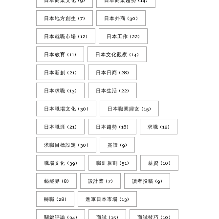
日本商業文化
(9)
日本商業趨勢
(14)
日本地方創生
(7)
日本外商
(30)
日本就職市場
(12)
日本工作
(22)
日本教育
(11)
日本文化觀察
(14)
日本新創
(21)
日本日商
(28)
日本求職
(13)
日本生活
(22)
日本職場文化
(30)
日本職業婦女
(15)
日本職涯
(21)
日本趨勢
(16)
求職
(12)
求職目標設定
(30)
簽證
(9)
職場文化
(39)
職涯規劃
(51)
薪資
(10)
藝能界
(8)
設計業
(7)
讀者投稿
(9)
轉職
(28)
進軍日本市場
(13)
關鍵評論
(34)
面試
(15)
面試技巧
(10)