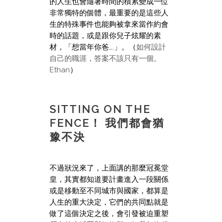
的人生也會隨著時間的積累變成一位
非常獨特的個體，最重要的是這些人
生的特殊事件也能夠被拿來當作約會
時的話題，或是跟你兒子炫耀的素
材，「想當年你爸….」。（
如何設計
自己的職涯，答案不該只有一個。
Ethan
）
SITTING ON THE
FENCE！ 我們都會猶
豫不決
不過狀況來了，上面講的那麼冠冕堂
皇，其實都知道要計畫進入一段關係
或是移動至不同城市與國家，都算是
人生的重大決定，它們的共同點就是
做了這個決定之後，會引發被迫重塑