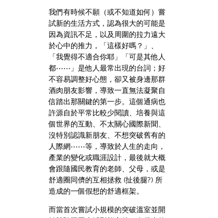
我們有時候不願（或不知道如何）嘗
試新的生活方式，認為很大的可能是
因為資訊不足，以及周圍的拉力遠大
於心中的推力，「這樣好嗎？」、
「我覺得不適合你耶」「可是其他人
都⋯⋯」是他人最常出現的台詞；好
不容易調整好心態，卻又被身邊那群
酒肉朋友影響，導致一直無法凝聚自
信踏出那關鍵的第一步。這個通病也
許源自於平常比較少閱讀、培養與這
個世界的互動、不太關心國際新聞、
沒特別認識新朋友、不想突破舊有的
人際網⋯⋯等，導致於人生的走向，
產業的變化或職涯設計，最後就大概
會跟隨國民教育的老師、父母，或是
舒適圈同儕的互相拯救 (扯後腿?) 所
造成的一個假想的舒適框架。
而當首次嘗試小規模的突破溫室並開