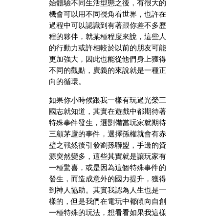
始體驗不同生活型態之後，有很大的
機會可以用不同視角看世界，也許在
過程中可以認識到有著跟你差不多歷
程的夥伴，就某種程度來說，這些人
的行動力或許相較於以前的朋友可能
更加強大，因此也能從他們身上獲得
不同的觀點，廣義的來說就是一種正
向的循環。
如果你小時候跟我一樣有玩過光榮三
國志就知道，其實在遊戲中都期待著
特殊事件發生，選劉備當玩家就期待
三顧茅廬的事件，選擇孫權就會有赤
壁之戰然後引發劉孫聯盟，手邊的資
源突然變多，這些其實就是讓玩家有
一種驚喜，或是因為這個特殊事件的
發生，而造成意外的國力提升，獲得
到神人協助。其實我認為人生也是一
樣的，但是我們在電玩中都傾向自創
一種特殊的玩法，想看看如果我這樣