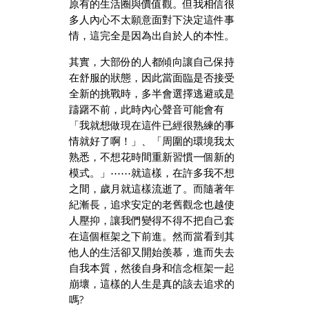
原有的生活圈與價值觀。但我相信很
多人內心不太願意面對下決定這件事
情，這完全是因為出自於人的本性。
其實，大部份的人都傾向讓自己保持
在舒服的狀態，因此當面臨是否接受
全新的挑戰時，多半會選擇逃避或是
躊躇不前，此時內心聲音可能會有
「我就想做現在這件已經很熟練的事
情就好了啊！」、「周圍的環境我太
熟悉，不想花時間重新習慣一個新的
模式。」⋯⋯就這樣，在許多我不想
之間，歲月就這樣流逝了。而隨著年
紀漸長，追求安定的老舊觀念也越使
人壓抑，讓我們變得不得不把自己套
在這個框架之下前進。然而當看到其
他人的生活卻又開始羨慕，進而失去
自我本質，然後自身和信念框架一起
崩壞，這樣的人生是真的該去追求的
嗎?