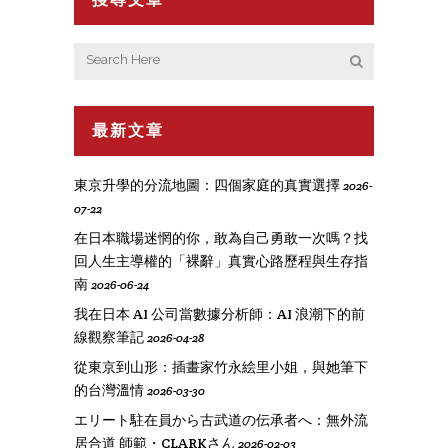
最新文章
東京升學的分流地圖：四個家庭的真實選擇
2026-
07-22
在日本職場迷惘的你，敢為自己勇敢一次嗎？找
回人生主導權的「裸辭」真實心路歷程與生存指
南
2026-06-24
我在日本 AI 公司當數據分析師：AI 浪潮下的前
線觀察筆記
2026-04-28
從東京到山形：插畫家竹永絵里小姐，與她筆下
的台灣溫情
2026-03-30
エリート駐在員から古武道の伝承者へ：無外流
居合道 師範・CLARKさん
2026-02-03