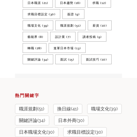
日本職涯
(21)
日本趨勢
(16)
求職
(12)
求職目標設定
(30)
簽證
(9)
職場文化
(39)
職涯規劃
(51)
薪資
(10)
藝能界
(8)
設計業
(7)
讀者投稿
(9)
轉職
(28)
進軍日本市場
(13)
關鍵評論
(34)
面試
(15)
面試技巧
(10)
熱門關鍵字
職涯規劃(51)
換日線(41)
職場文化(39)
關鍵評論(34)
日本外商(30)
日本職場文化(30)
求職目標設定(30)