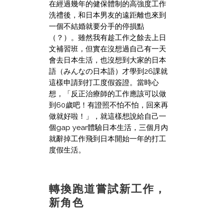
在經過幾年的健保體制的高強度工作
洗禮後，和日本男友的遠距離也來到
一個不結婚就要分手的停損點
（？）。雖然我有趁工作之餘去上日
文補習班，但實在沒想過自己有一天
會去日本生活，也沒想到大家的日本
語（みんなの日本語）才學到26課就
這樣申請到打工度假簽證。當時心
想，「反正治療師的工作應該可以做
到60歲吧！有證照不怕不怕，回來再
做就好啦！」，就這樣想說給自己一
個gap year體驗日本生活，三個月內
就辭掉工作飛到日本開始一年的打工
度假生活。
轉換跑道嘗試新工作，
新角色