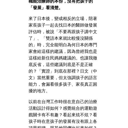
職能治療師的本份，沒有把孩子的
「發展」看清楚。
來了日本後，變成相反的立場，陪著
家長孩子一起去找日本的醫師做發展
評估時，被說「不要再跟孩子講中文
了」、「雙語本來就比較慢沒關係
的」時，完全能明白為何日本的專門
家會給這樣的建議，因為曾經我也是
這樣給新住民媽媽建議的。也讓我徹
底反省，這些建議到底是不是正確
的？「實證」到底在那裡？日文（中
文）當然重要，但太強調孩子的語言
能力，會漏看很多孩子、家長真正困
擾的地方。
以前在台灣工作時很在意自己的治療
活動設計得如何？感覺統合的運動遊
戲關卡有不有趣？看起來炫不炫？看
孩子時在意孩子的發展有沒有跟上各
項里程碑，跟其他同儕比起來如何？