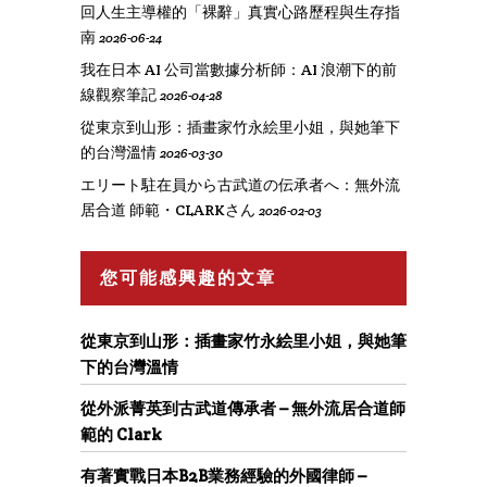
回人生主導權的「裸辭」真實心路歷程與生存指
南
2026-06-24
我在日本 AI 公司當數據分析師：AI 浪潮下的前
線觀察筆記
2026-04-28
從東京到山形：插畫家竹永絵里小姐，與她筆下
的台灣溫情
2026-03-30
エリート駐在員から古武道の伝承者へ：無外流
居合道 師範・CLARKさん
2026-02-03
您可能感興趣的文章
從東京到山形：插畫家竹永絵里小姐，與她筆
下的台灣溫情
從外派菁英到古武道傳承者 – 無外流居合道師
範的 Clark
有著實戰日本B2B業務經驗的外國律師 –