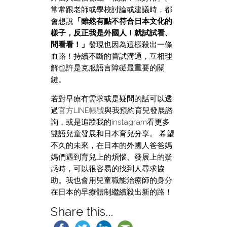
常常跟老師或學校討論或建議時，都
會想說
「雖然有點不符合日本文化的
樣子，反正我是外國人！就試試看、
問看看！」
發現也因為這樣殺出一條
血路！持續不斷的嘗試溝通，互相理
解也許是克服語言障礙最重要的關
鍵。
若對早療有需求或是疑問的話可以透
過
官方LINE帳號
與我預約育兒發展諮
詢，或是追蹤我的
instagram
看更多
雙語兒童發展和日本育兒分享。 希望
不久的未來，在日本的外國人爸爸媽
媽們遇到育兒上的煩惱、發展上的疑
惑時，可以很容易的找到人尋求協
助。我也會用兒童職能治療師的身分
在日本的早療體制繼續殺出新的路！
Share this...