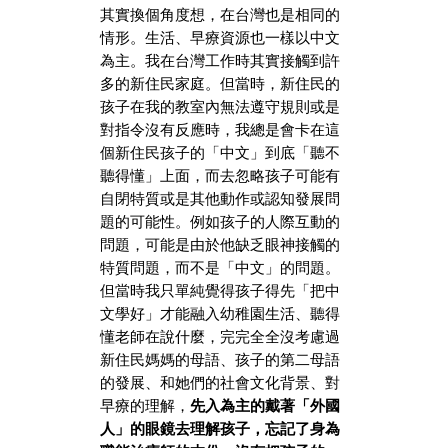
其實換個角度想，在台灣也是相同的
情形。生活、早療資源也一樣以中文
為主。我在台灣工作時其實接觸到許
多的新住民家庭。但當時，新住民的
孩子在我的教室內無法遵守規則或是
對指令沒有反應時，我總是會卡在這
個新住民孩子的「中文」到底「聽不
聽得懂」上面，而去忽略孩子可能有
自閉特質或是其他動作或認知發展問
題的可能性。例如孩子的人際互動的
問題，可能是由於他缺乏眼神接觸的
特質問題，而不是「中文」的問題。
但當時我只單純覺得孩子得先「把中
文學好」才能融入幼稚園生活、聽得
懂老師在說什麼，完完全全沒考慮過
新住民媽媽的母語、孩子的第二母語
的發展、和她們的社會文化背景、對
早療的理解，
先入為主的戴著「外國
人」的眼鏡去理解孩子，忘記了身為