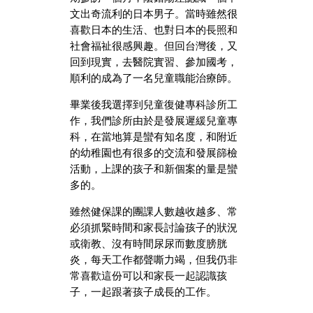
文出奇流利的日本男子。當時雖然很
喜歡日本的生活、也對日本的長照和
社會福祉很感興趣。但回台灣後，又
回到現實，去醫院實習、參加國考，
順利的成為了一名兒童職能治療師。
畢業後我選擇到兒童復健專科診所工
作，我們診所由於是發展遲緩兒童專
科，在當地算是蠻有知名度，和附近
的幼稚園也有很多的交流和發展篩檢
活動，上課的孩子和新個案的量是蠻
多的。
雖然健保課的團課人數越收越多、常
必須抓緊時間和家長討論孩子的狀況
或衛教、沒有時間尿尿而數度膀胱
炎，每天工作都聲嘶力竭，但我仍非
常喜歡這份可以和家長一起認識孩
子，一起跟著孩子成長的工作。