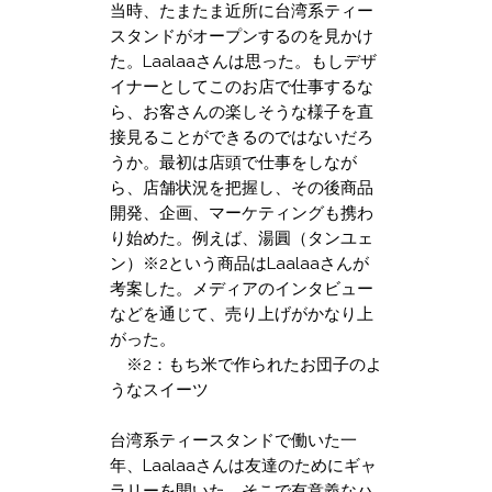
当時、たまたま近所に台湾系ティー
スタンドがオープンするのを見かけ
た。Laalaaさんは思った。もしデザ
イナーとしてこのお店で仕事するな
ら、お客さんの楽しそうな様子を直
接見ることができるのではないだろ
うか。最初は店頭で仕事をしなが
ら、店舗状況を把握し、その後商品
開発、企画、マーケティングも携わ
り始めた。例えば、湯圓（タンユェ
ン）※2という商品はLaalaaさんが
考案した。メディアのインタビュー
などを通じて、売り上げがかなり上
がった。
※2：もち米で作られたお団子のよ
うなスイーツ
台湾系ティースタンドで働いた一
年、Laalaaさんは友達のためにギャ
ラリーを開いた。そこで有意義なハ