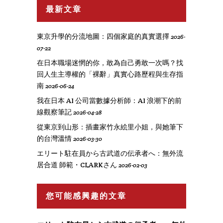
最新文章
東京升學的分流地圖：四個家庭的真實選擇
2026-
07-22
在日本職場迷惘的你，敢為自己勇敢一次嗎？找
回人生主導權的「裸辭」真實心路歷程與生存指
南
2026-06-24
我在日本 AI 公司當數據分析師：AI 浪潮下的前
線觀察筆記
2026-04-28
從東京到山形：插畫家竹永絵里小姐，與她筆下
的台灣溫情
2026-03-30
エリート駐在員から古武道の伝承者へ：無外流
居合道 師範・CLARKさん
2026-02-03
您可能感興趣的文章