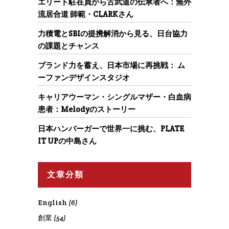
エリート駐在員から古武道の伝承者へ：無外
流居合道 師範・CLARKさん
力積電とSBIの提携解消から見る、日台協力
の課題とチャンス
ブランド力を蓄え、日本市場に再挑戦： ム
ーファンデザインスタジオ
キャリアウーマン・シングルマザー・白血病
患者：Melodyのストーリー
日本ハンバーガーで世界一に挑む、PLATE
IT UPの中島さん
文章分類
English
(6)
創業
(54)