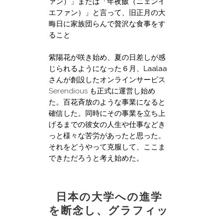
ァン）」または「年夜飯（ニェンイ
エファン）」と言って、旧正月の大
晦日に家族団らんで贅沢な食事をす
ること
紫陽花が咲き始め、夏の日差しが感
じられるようになった６月、Laalaa
さんが創設したオンラインサービス
Serendious
も正式に運営し始め
た。百花斉放のような事業になると
確信した。同時にその事業を立ち上
げるまでの彼女の人生や仕事などき
っと様々な苦労があったと思った。
それをどうやって克服して、ここま
できただろうと考え始めた。
日本の大学への進学
を断念し、グラフィッ