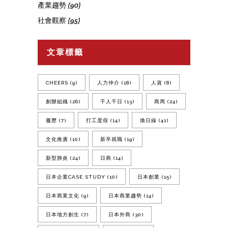
產業趨勢
(90)
社會觀察
(95)
文章標籤
CHEERS
(9)
人力仲介
(18)
人資
(8)
創辦組織
(26)
千人千日
(13)
商周
(24)
履歷
(7)
打工度假
(14)
換日線
(41)
文化推廣
(10)
新卒就職
(19)
新型肺炎
(24)
日商
(14)
日本企業CASE STUDY
(10)
日本創業
(15)
日本商業文化
(9)
日本商業趨勢
(14)
日本地方創生
(7)
日本外商
(30)