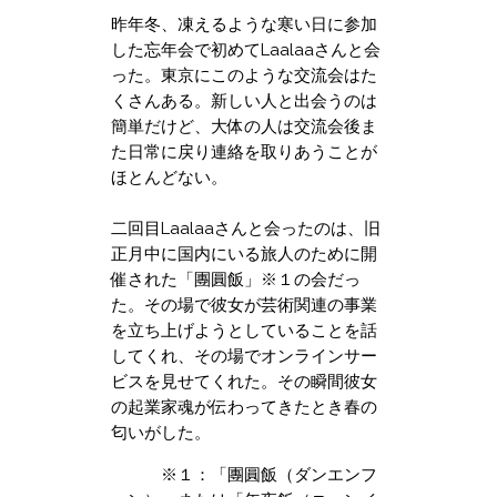
昨年冬、凍えるような寒い日に参加
した忘年会で初めてLaalaaさんと会
った。東京にこのような交流会はた
くさんある。新しい人と出会うのは
簡単だけど、大体の人は交流会後ま
た日常に戻り連絡を取りあうことが
ほとんどない。
二回目Laalaaさんと会ったのは、旧
正月中に国内にいる旅人のために開
催された「團圓飯」
※１
の会だっ
た。その場で彼女が芸術関連の事業
を立ち上げようとしていることを話
してくれ、その場でオンラインサー
ビスを見せてくれた。その瞬間彼女
の起業家魂が伝わってきたとき春の
匂いがした。
※１：「團圓飯（ダンエンフ