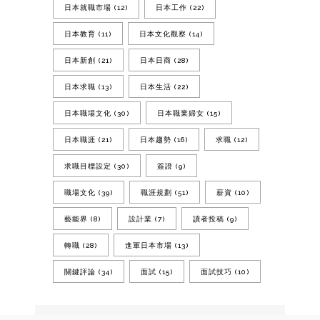
日本就職市場
(12)
日本工作
(22)
日本教育
(11)
日本文化觀察
(14)
日本新創
(21)
日本日商
(28)
日本求職
(13)
日本生活
(22)
日本職場文化
(30)
日本職業婦女
(15)
日本職涯
(21)
日本趨勢
(16)
求職
(12)
求職目標設定
(30)
簽證
(9)
職場文化
(39)
職涯規劃
(51)
薪資
(10)
藝能界
(8)
設計業
(7)
讀者投稿
(9)
轉職
(28)
進軍日本市場
(13)
關鍵評論
(34)
面試
(15)
面試技巧
(10)