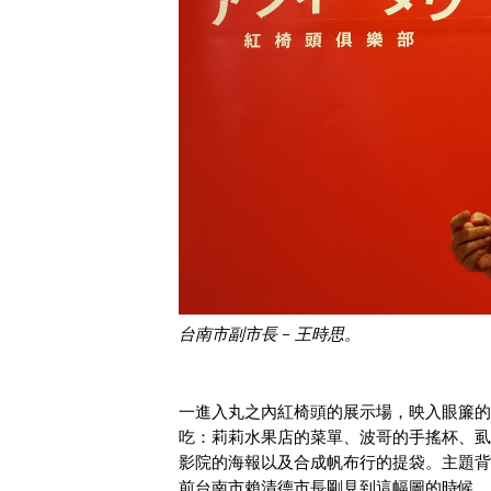
台南市副市長 – 王時思。
一進入丸之內紅椅頭的展示場，映入眼簾的
吃：莉莉水果店的菜單、波哥的手搖杯、虱
影院的海報以及合成帆布行的提袋。主題背
前台南市賴清德市長剛見到這幅圖的時候，