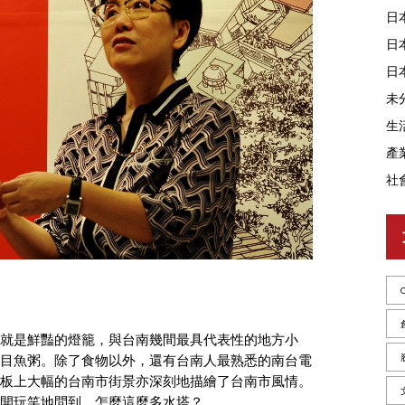
日
日
日
未
生
產
社
就是鮮豔的燈籠，與台南幾間最具代表性的地方小
目魚粥。除了食物以外，還有台南人最熟悉的南台電
板上大幅的台南市街景亦深刻地描繪了台南市風情。
開玩笑地問到，怎麼這麼多水塔？