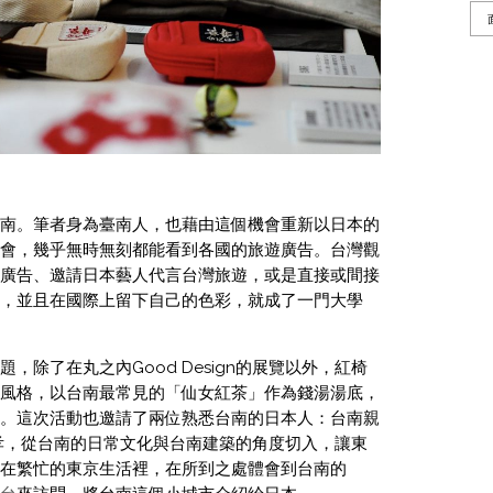
南。筆者身為臺南人，也藉由這個機會重新以日本的
會，幾乎無時無刻都能看到各國的旅遊廣告。台灣觀
廣告、邀請日本藝人代言台灣旅遊，或是直接或間接
，並且在國際上留下自己的色彩，就成了一門大學
除了在丸之內Good Design的展覽以外，紅椅
風格，以台南最常見的「仙女紅茶」作為錢湯湯底，
。這次活動也邀請了兩位熟悉台南的日本人：台南親
邉義孝，從台南的日常文化與台南建築的角度切入，讓東
在繁忙的東京生活裡，在所到之處體會到台南的