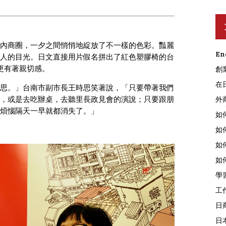
內商圈，一夕之間悄悄地綻放了不一樣的色彩。豔麗
En
人的目光。日文直接用片假名拼出了紅色塑膠椅的台
」，更有著親切感。
創
在
思。」台南市副市長王時思笑著說，「只要帶著我們
，或是去吃辦桌，去聽里長政見會的演說；只要跟朋
外
煩惱隔天一早就都消失了。」
如
如
如
如
學
工
日
日