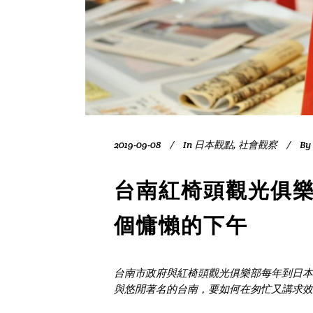
2019-09-08
In
日本觀點
,
社會觀察
By
台南紅椅頭觀光俱樂
個慵懶的下午
台南市政府與紅椅頭觀光俱樂部每年到日本
與悠閒著名的台南，要如何在匆忙又講求效