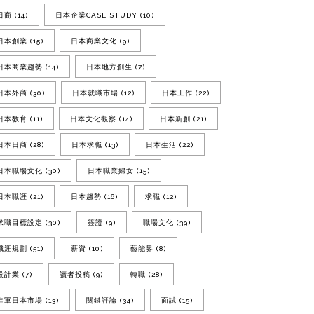
日商
(14)
日本企業CASE STUDY
(10)
日本創業
(15)
日本商業文化
(9)
日本商業趨勢
(14)
日本地方創生
(7)
日本外商
(30)
日本就職市場
(12)
日本工作
(22)
日本教育
(11)
日本文化觀察
(14)
日本新創
(21)
日本日商
(28)
日本求職
(13)
日本生活
(22)
日本職場文化
(30)
日本職業婦女
(15)
日本職涯
(21)
日本趨勢
(16)
求職
(12)
求職目標設定
(30)
簽證
(9)
職場文化
(39)
職涯規劃
(51)
薪資
(10)
藝能界
(8)
設計業
(7)
讀者投稿
(9)
轉職
(28)
進軍日本市場
(13)
關鍵評論
(34)
面試
(15)