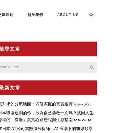
交流活動
關於我們
ABOUT US
搜尋文章
最新文章
京升學的分流地圖：四個家庭的真實選擇
2026-07-22
日本職場迷惘的你，敢為自己勇敢一次嗎？找回人生
導權的「裸辭」真實心路歷程與生存指南
2026-06-24
在日本 AI 公司當數據分析師：AI 浪潮下的前線觀察