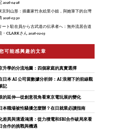
記
2026-04-28
東京到山形：插畫家竹永絵里小姐，與她筆下的台灣
情
2026-03-30
リート駐在員から古武道の伝承者へ：無外流居合道
範・CLARKさん
2026-02-03
您可能感興趣的文章
京升學的分流地圖：四個家庭的真實選擇
在日本 AI 公司當數據分析師：AI 浪潮下的前線觀
筆記
限的延伸—從創意視角看東京電玩展的變化
日本職場被性騷擾怎麼辦？在日就業必讀指南
化差異與溝通鴻溝：從力積電和SBI合作破局來看
日合作的挑戰與機遇