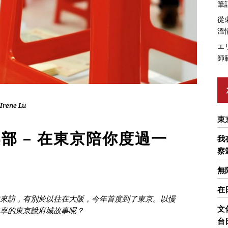
筆
從
溫
エ
師
Irene Lu
東
部 – 在東京陪你度過一
我
察
無
在
來訪，有別於以往在大阪，今年首度到了東京。以慢
文
率的東京說府城故事呢？
台