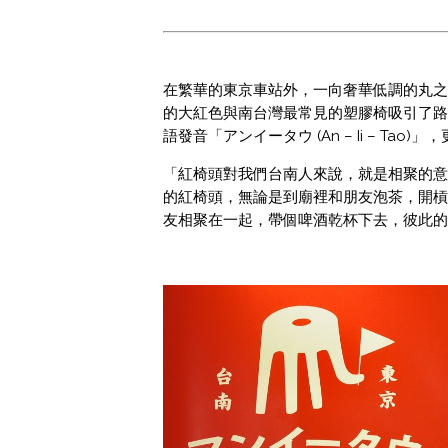
在繁華的東京車站外，一向奢華低調的丸之
的大紅色與南台灣最常見的塑膠椅吸引了路
語發音「アンイータウ (An – Ii – Tao)
「紅椅頭對我們台南人來說，就是相聚的意
的紅椅頭，無論是到廟裡和朋友泡茶，開槓
友相聚在一起，帶個啤酒乾杯下去，彼此的