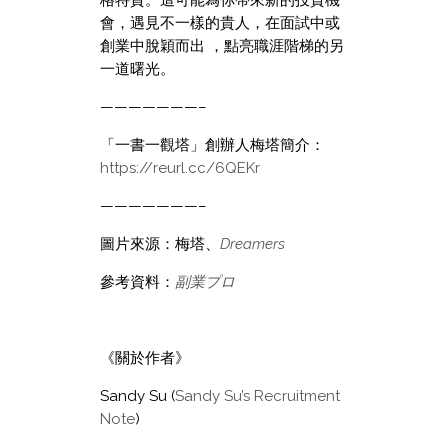
會，遇見不一樣的貴人，在面試中或
創業中脫穎而出 ，點亮職涯階梯的另
一道曙光。
———————–
「一書一觀塔」創辦人
梅塔簡介：
https://reurl.cc/6QEKr
———————–
圖片來源：梅塔、
Dreamers
參考資料：
副業プロ
《關於作者》
Sandy Su (
Sandy Su’s Recruitment
Note
)