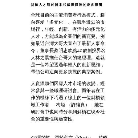
斜槓人才對於日本和國際職涯的正面影響
全球目前的主流消費者行為模式，趨
向喜愛「多元化」。在競爭激烈的市
場裡，年輕、創新、有活力的多元化
人才，方能成為企業們的新寵兒。
例
如最近台灣大哥大宣布了最新人事命
令，董事長蔡明忠欽點40歲創投界名
人林之晨擔任台哥大的總經理。這就
是一個希望透過年輕人的創新思維，
帶領公司迎向更多挑戰的典型案例。
人資獵頭們因應人才市場的改變，經
常
參與一些職涯研討會。而筆者在工
作的機緣下
巧遇了線上的一位斜槓
領
域工作者
──梅塔 （許維真），她在
研討會中也同時分享到斜槓在現今社
會的重要性與適當性。
何謂斜槓，源於英文「Slash」，其概