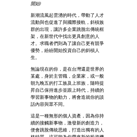
開始)
新
潮流風起雲湧的時代，帶動了
人才
流動與也促進了與國際接軌，
斜槓族
群的出現，讓許多企業跳脫出傳統框
架，在新世代中找出更具創意的人
才。
求職者們則為了讓自己更有競爭
優勢，紛紛開始投資自己的斜槓人
生。
無論現在的你，是在台灣還是世界的
某處，身於主管職，企業家，或一般
朝九晚五的打工族及上班族，隨時提
昇自己保持進步並跟上時代，持續的
學習新事物的動力，將會造就你的談
話內容與眾不同。
這是一種無形的個人資產，因為你持
續的接觸新事物，激發新的創造力，
便會跳脫傳統思維，打造出獨有的人
格特質。這可能為你帶來新的投資機