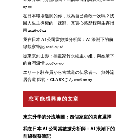
07-22
在日本職場迷惘的你，敢為自己勇敢一次嗎？找
回人生主導權的「裸辭」真實心路歷程與生存指
南
2026-06-24
我在日本 AI 公司當數據分析師：AI 浪潮下的前
線觀察筆記
2026-04-28
從東京到山形：插畫家竹永絵里小姐，與她筆下
的台灣溫情
2026-03-30
エリート駐在員から古武道の伝承者へ：無外流
居合道 師範・CLARKさん
2026-02-03
您可能感興趣的文章
東京升學的分流地圖：四個家庭的真實選擇
我在日本 AI 公司當數據分析師：AI 浪潮下的
前線觀察筆記