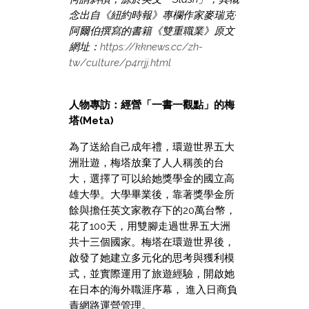
念出自《紐約時報》專欄作家麥瑞克·
阿爾伯撰寫的書籍《雙重職業》原文
網址：
https://kknews.cc/zh-
tw/culture/p4rrjj.html
人物專訪：經營「一書一觀點」的梅
塔(Meta)
為了送給自己成年禮，環遊世界五大
洲壯遊，梅塔放棄了人人稱羨的台
大，選擇了可以給她獎學金的國立高
雄大學。大學畢業後，靠著獎學金所
餘與擔任英文家教存下的20萬台幣，
花了100天，用雙腳走過世界五大洲
共十三個國家。梅塔在環遊世界後，
啟發了她建立多元化的思考與獲利模
式，並實際運用了旅遊經驗，開啟她
在日本的海外職涯序幕， 進入日商負
責網路運營管理。