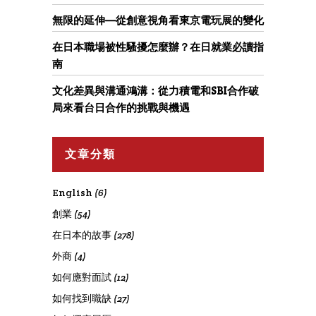
無限的延伸—從創意視角看東京電玩展的變化
在日本職場被性騷擾怎麼辦？在日就業必讀指
南
文化差異與溝通鴻溝：從力積電和SBI合作破
局來看台日合作的挑戰與機遇
文章分類
English
(6)
創業
(54)
在日本的故事
(278)
外商
(4)
如何應對面試
(12)
如何找到職缺
(27)