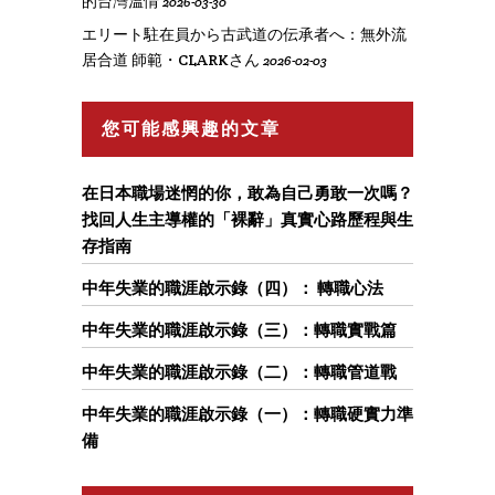
的台灣溫情
2026-03-30
エリート駐在員から古武道の伝承者へ：無外流
居合道 師範・CLARKさん
2026-02-03
您可能感興趣的文章
在日本職場迷惘的你，敢為自己勇敢一次嗎？
找回人生主導權的「裸辭」真實心路歷程與生
存指南
中年失業的職涯啟示錄（四）： 轉職心法
中年失業的職涯啟示錄（三）：轉職實戰篇
中年失業的職涯啟示錄（二）：轉職管道戰
中年失業的職涯啟示錄（一）：轉職硬實力準
備