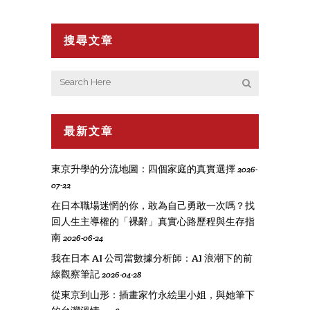
搜尋文章
最新文章
東京升學的分流地圖：四個家庭的真實選擇
2026-
07-22
在日本職場迷惘的你，敢為自己勇敢一次嗎？找
回人生主導權的「裸辭」真實心路歷程與生存指
南
2026-06-24
我在日本 AI 公司當數據分析師：AI 浪潮下的前
線觀察筆記
2026-04-28
從東京到山形：插畫家竹永絵里小姐，與她筆下