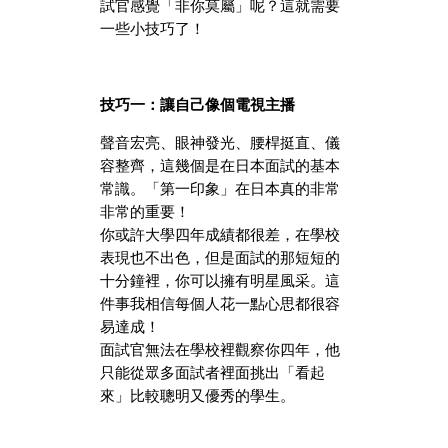
試官感覺「非你莫屬」呢？這就需要
一些小技巧了！
技巧一：讓自己像個電視主播
聲音宏亮、眼神發光、腰桿挺直、儀
容整齊，這幾個是在日本面試的基本
常識。「第一印象」在日本真的非常
非常的重要！
你或許大學四年成績都很差，在學校
表現也不出色，但是面試的那短短的
十分鐘裡，你可以擁有明星風采。這
件事我相信每個人花一點心思都很容
易達成！
面試官無法在學校裡觀察你四年，他
只能從眾多面試者裡面挑出「看起
來」比較聰明又優秀的學生。