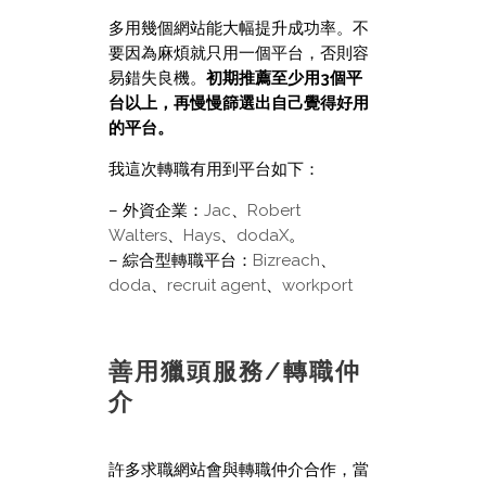
多用幾個網站能大幅提升成功率。不
要因為麻煩就只用一個平台，否則容
易錯失良機。
初期推薦至少用3個平
台以上，再慢慢篩選出自己覺得好用
的平台。
我這次轉職有用到平台如下：
– 外資企業：
Jac
、
Robert
Walters
、
Hays
、
dodaX
。
– 綜合型轉職平台：
Bizreach
、
doda
、
recruit agent
、
workport
善用獵頭服務/轉職仲
介
許多求職網站會與轉職仲介合作，當