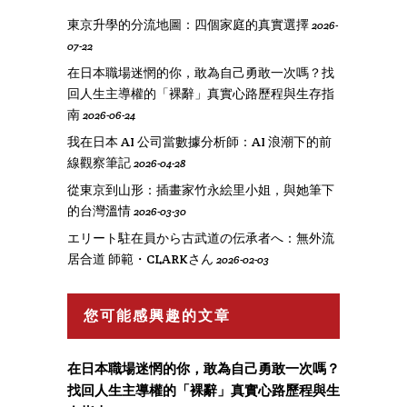
東京升學的分流地圖：四個家庭的真實選擇
2026-
07-22
在日本職場迷惘的你，敢為自己勇敢一次嗎？找
回人生主導權的「裸辭」真實心路歷程與生存指
南
2026-06-24
我在日本 AI 公司當數據分析師：AI 浪潮下的前
線觀察筆記
2026-04-28
從東京到山形：插畫家竹永絵里小姐，與她筆下
的台灣溫情
2026-03-30
エリート駐在員から古武道の伝承者へ：無外流
居合道 師範・CLARKさん
2026-02-03
您可能感興趣的文章
在日本職場迷惘的你，敢為自己勇敢一次嗎？
找回人生主導權的「裸辭」真實心路歷程與生