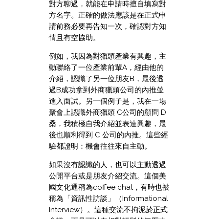
對方聊過，就能在申請時擅自填寫對
方名字。正確的做法應該是在正式申
請前務必要再告知一次，確認對方知
情且有空協助。
例如，我因為對獵頭產業有興趣，主
動聯絡了一位產業前輩A，經由他的
介紹，認識了另一位朋友B，最後透
過B成功拿到外商獵頭公司的內推並
進入面試。另一個例子是，我在一場
聚會上認識外商獵頭 C公司的顧問 D
桑，我積極自我介紹並表達興趣，最
後也順利得到 C 公司的內推。這些經
驗都證明：機會往往來自主動。
如果沒有認識的人，也可以主動透過
公開平台或是朋友介紹交流。這個美
國文化通稱為coffee chat，有時也被
稱為「資訊性訪談」（Informational
Interview）。這種交流不拘泥於正式