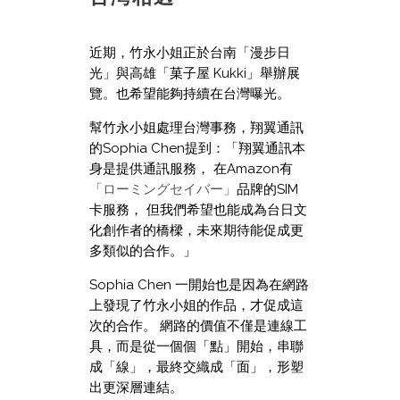
近期，竹永小姐正於台南「漫步日
光」與高雄「菓子屋 Kukki」舉辦展
覽。也希望能夠持續在台灣曝光。
幫竹永小姐處理台灣事務，翔翼通訊
的Sophia Chen提到：「翔翼通訊本
身是提供通訊服務， 在Amazon有
「ローミングセイバー」
品牌的SIM
卡服務， 但我們希望也能成為台日文
化創作者的橋樑，未來期待能促成更
多類似的合作。」
Sophia Chen 一開始也是因為在網路
上發現了竹永小姐的作品，才促成這
次的合作。 網路的價值不僅是連線工
具，而是從一個個「點」開始，串聯
成「線」，最終交織成「面」，形塑
出更深層連結。