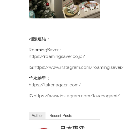
相關連結：
RoamingSaver：
https://roamingsaver.co.jp/
IG:
https://www.instagram.com/roaming.saver/
竹永絵里：
https://takenagaeri.com/
IG:
https://www.instagram.com/takenagaeri/
Author
Recent Posts
日本職活