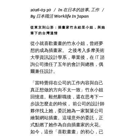
2026-03-30
In
在日本的故事
,
工作
By
日本職活 Worklife In Japan
從東京到山形：插畫家竹永絵里小姐，與她
筆下的台灣溫情
從小就喜歡畫畫的竹永小姐，曾經夢
想的成為插畫家。 之後考入多摩美術
大學資訊設計學系，畢業後，在 IT 諮
詢公司擔任了五年的會計與總務，偶
爾兼任設計。
「當時覺得在公司的工作內容與自己
真正想做的方向不太一致」竹永小姐
回憶道。毅然辭職後，還在思考下一
步該怎麼走的時候， 前公司的設計師
夥伴找上她，委託她為一家製菓公司
繪製網站插畫。這場意外的委託，正
式點燃了她作為自由插畫家的火花。
如今，這份「喜歡畫畫」的初心，已