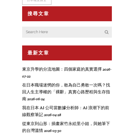
日本職業婦女
搜尋文章
最新文章
東京升學的分流地圖：四個家庭的真實選擇
2026-
07-22
在日本職場迷惘的你，敢為自己勇敢一次嗎？找
回人生主導權的「裸辭」真實心路歷程與生存指
南
2026-06-24
我在日本 AI 公司當數據分析師：AI 浪潮下的前
線觀察筆記
2026-04-28
從東京到山形：插畫家竹永絵里小姐，與她筆下
的台灣溫情
2026-03-30