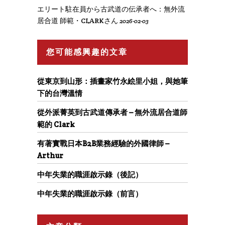
エリート駐在員から古武道の伝承者へ：無外流
居合道 師範・CLARKさん
2026-02-03
您可能感興趣的文章
從東京到山形：插畫家竹永絵里小姐，與她筆
下的台灣溫情
從外派菁英到古武道傳承者 – 無外流居合道師
範的 Clark
有著實戰日本B2B業務經驗的外國律師 –
Arthur
中年失業的職涯啟示錄（後記）
中年失業的職涯啟示錄（前言）