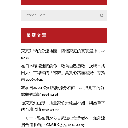
最新文章
東京升學的分流地圖：四個家庭的真實選擇
2026-
07-22
在日本職場迷惘的你，敢為自己勇敢一次嗎？找
回人生主導權的「裸辭」真實心路歷程與生存指
南
2026-06-24
我在日本 AI 公司當數據分析師：AI 浪潮下的前
線觀察筆記
2026-04-28
從東京到山形：插畫家竹永絵里小姐，與她筆下
的台灣溫情
2026-03-30
エリート駐在員から古武道の伝承者へ：無外流
居合道 師範・CLARKさん
2026-02-03