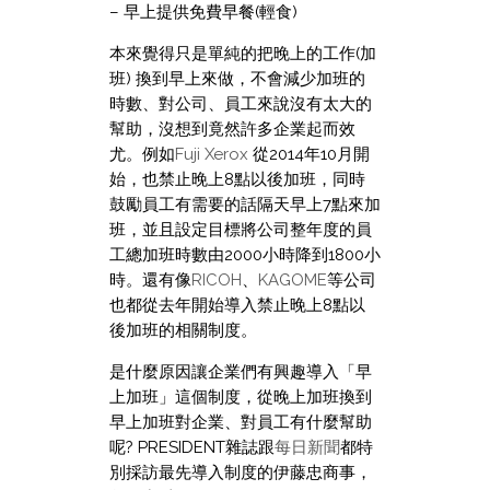
– 早上提供免費早餐(輕食)
本來覺得只是單純的把晚上的工作(加
班) 換到早上來做，不會減少加班的
時數、對公司、員工來說沒有太大的
幫助，沒想到竟然許多企業起而效
尤。例如
Fuji Xerox
從2014年10月開
始，也禁止晚上8點以後加班，同時
鼓勵員工有需要的話隔天早上7點來加
班，並且設定目標將公司整年度的員
工總加班時數由2000小時降到1800小
時。還有像
RICOH
、
KAGOME
等公司
也都從去年開始導入禁止晚上8點以
後加班的相關制度。
是什麼原因讓企業們有興趣導入「早
上加班」這個制度，從晚上加班換到
早上加班對企業、對員工有什麼幫助
呢? PRESIDENT雜誌跟
每日新聞
都特
別採訪最先導入制度的伊藤忠商事，