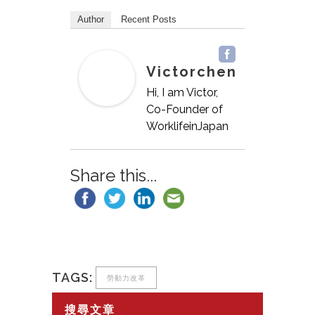
Author
Recent Posts
Victorchen
Hi, I am Victor,
Co-Founder of
WorklifeinJapan
Share this...
TAGS:
勞動力改革
搜尋文章