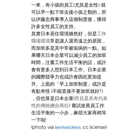
一來，有小孩的員工(尤其是女性) 就
可以早一點下班去接小孩之類的，所
以伊藤忠商事導入這個制度後，獲得
許多女性員工的支持。
其實日本居住環境雖然好，但是
工作
職場環境
常是讓人退而遠之的原因，
而加班多是其中常被垢病的一點。如
果哪天日本企業可以減少員工的加班
時間，注重工作生活平衡的話，或許
會有更多人想到日本工作、日本企業
的國際競爭力也或許會因此更加提
升。上面的「早上加班制度」或許是
有點奇怪 (不能直接不要加班就好?)
，但也算是日本企業(
而且是具有代表
性的傳統總合商社
) 嘗試改善員工作
生活平衡的一小步，麻煩大家再稍等
一下啦!
(photo via
, cc license)
bernhard.friess