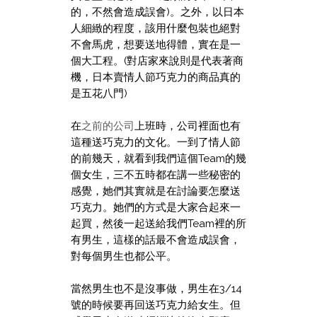
的，不然會造成誤會)。之外，以日本
人細緻的程度，該用什麼包裝也絕對
不會馬虎，想要送地得體，實在是一
個大工程。(對店家來說則是代表著商
機，日本賣情人節巧克力的商品真的
是五花八門)
在
之前的公司
上班時，公司裡面也有
這種送巧克力的文化。一到了情人節
的前幾天，就看到我們這個Team的幾
個女生，三不五時都在講一些秘密的
感覺，她們其實就是在討論要怎麼送
巧克力。她們的方式是大家合起來一
起買，然後一起送給我們Team裡的所
有男生，這樣的話最不會造成誤會，
對每個男生也都公平。
當然男生也不是沒事做，男生在3/14
號的時候要再回送巧克力給女生。但