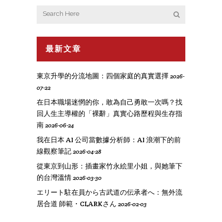
最新文章
東京升學的分流地圖：四個家庭的真實選擇
2026-
07-22
在日本職場迷惘的你，敢為自己勇敢一次嗎？找
回人生主導權的「裸辭」真實心路歷程與生存指
南
2026-06-24
我在日本 AI 公司當數據分析師：AI 浪潮下的前
線觀察筆記
2026-04-28
從東京到山形：插畫家竹永絵里小姐，與她筆下
的台灣溫情
2026-03-30
エリート駐在員から古武道の伝承者へ：無外流
居合道 師範・CLARKさん
2026-02-03