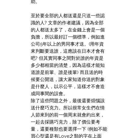
助。
至於要全部的人都送還是只送一些認
識的人? 文章的作者建議，因為全部
的人都送太多了，在金錢上會是一個
負擔，所以最好訂一個標準，例如進
公司5年以上的男同事才送。
(用年資
來判斷要送誰，這應該在日本才會有
吧? 但其實同事之間對於誰的年資是
多少都相當的清楚，因為這樣才能知
道誰是前輩、誰是後輩)
而且送的時
候要公開送，讓大家知道你送的對象
是什麼人，以示公平，這樣才不會造
成同事間的誤會。
除了這些問題之外，最後還要煩惱該
送什麼巧克力。所以很常女生們在情
人節來到的前一個周末就會約出來，
一起去採購巧克力，除了價位要考
量，還要種類也要選擇一下 (例如不能
買心型還是有Love之類的字在上面