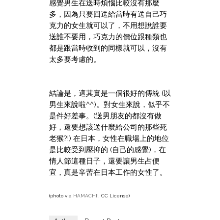
感覺男生在送時煩惱比較沒有那麼
多，因為只要回送給當時有送自己巧
克力的女生就可以了，不用想說誰要
送誰不要用，巧克力的價位跟種類也
都是跟當時收到的同樣就可以，沒有
太多要考慮的。
結論是，這其實是一個很好的傳統 (以
男生來說啦^^)。對女生來說，似乎不
是件好差事。(送男朋友的都沒有做
好，還要想該送什麼給公司的那些死
老猴?!) 在日本，女性在職場上的地位
是比較受到壓抑的 (自己的感覺)，在
情人節這種日子，還要讓男生占便
宜，真是辛苦在日本工作的女性了。
(photo via
HAMACHI!
, CC License)