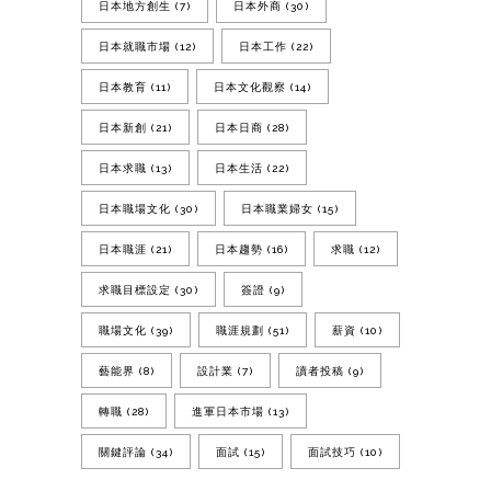
日本地方創生
(7)
日本外商
(30)
日本就職市場
(12)
日本工作
(22)
日本教育
(11)
日本文化觀察
(14)
日本新創
(21)
日本日商
(28)
日本求職
(13)
日本生活
(22)
日本職場文化
(30)
日本職業婦女
(15)
日本職涯
(21)
日本趨勢
(16)
求職
(12)
求職目標設定
(30)
簽證
(9)
職場文化
(39)
職涯規劃
(51)
薪資
(10)
藝能界
(8)
設計業
(7)
讀者投稿
(9)
轉職
(28)
進軍日本市場
(13)
關鍵評論
(34)
面試
(15)
面試技巧
(10)