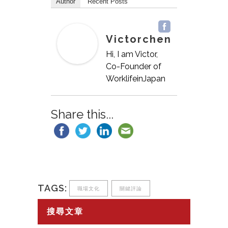
Author
Recent Posts
Victorchen
Hi, I am Victor,
Co-Founder of
WorklifeinJapan
Share this...
TAGS:
職場文化
關鍵評論
搜尋文章