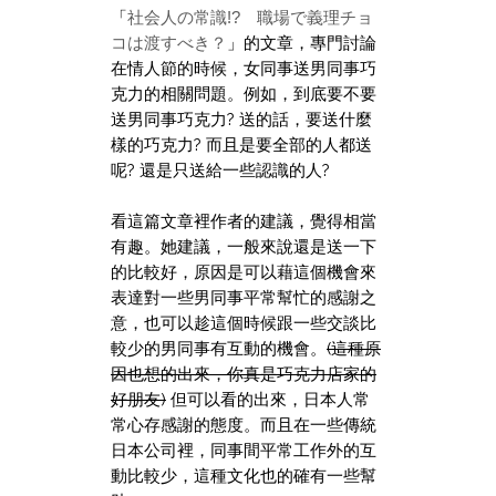
「
社会人の常識!? 職場で義理チョ
コは渡すべき？
」的文章，專門討論
在情人節的時候，女同事送男同事巧
克力的相關問題。例如，到底要不要
送男同事巧克力? 送的話，要送什麼
樣的巧克力? 而且是要全部的人都送
呢? 還是只送給一些認識的人?
看這篇文章裡作者的建議，覺得相當
有趣。她建議，一般來說還是送一下
的比較好，原因是可以藉這個機會來
表達對一些男同事平常幫忙的感謝之
意，也可以趁這個時候跟一些交談比
較少的男同事有互動的機會。
(這種原
因也想的出來，你真是巧克力店家的
好朋友)
但可以看的出來，日本人常
常心存感謝的態度。而且在一些傳統
日本公司裡，同事間平常工作外的互
動比較少，這種文化也的確有一些幫