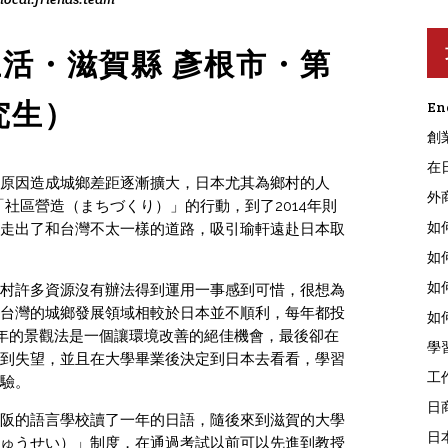
活・滋賀縣 彥根市・第
究生）
En
創
在
原因造成城鄉差距逐漸擴大，日本尤其為鄉村的人
外
「社區營造（まちづくり）」的行動，到了2014年則
如
走出了和台灣不太一樣的道路，吸引瑜軒遠赴日本取
如
如
村許多資源沒有辦法得到運用一事感到可惜，很想為
台灣的城鄉發展領域相較於日本並不順利，每年都投
如
5 年的景觀法是一個讓環境改善的絕佳機會，最後卻在
學
到失望，並且在大學畢業後決定到日本去看看，學習
工
驗。
日
阪的語言學校讀了一年的日語，隨後來到滋賀的大學
日
ゅうせい）」制度，在通過考試以前可以先進到教授