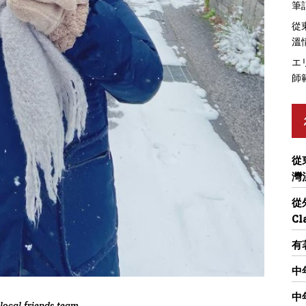
筆
從
溫
エ
師
從
灣
從
Cl
有
中
中
local.friends.team