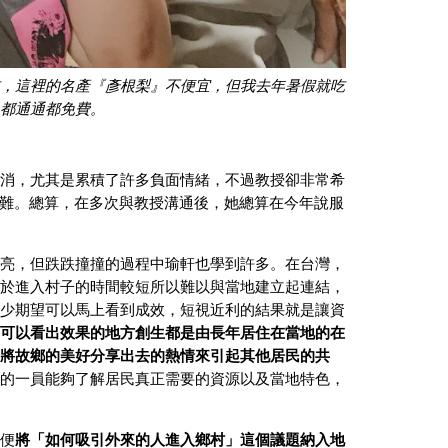
，這裡的名產『彥根梨』不便宜，但我去年暑假就吃
都通通都免費。
消，尤其是累積了許多負面情緒，不過教授卻非常希
到很為難。總算，在多次與教授溝通後，她總算在今年說服
亮，但跌跌撞撞的過程中瑜軒也學到許多。在台灣，
於進入村子的時間較短所以難以與當地建立起連結，
少期望可以馬上看到成效，短視近利的結果就是讓資
可以看出效果的地方創生都是由長年居住在當地的在
將故鄉的美好分享出去的熱情來引起其他居民的共
的一員能夠了解居民真正需要的資源以及當地特色，
便
將「如何吸引外來的人進入鄉村」這個議題納入地