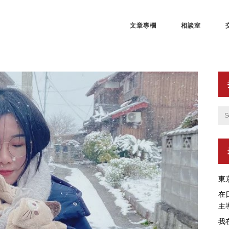
文章專欄
相談室
東
在
主
我