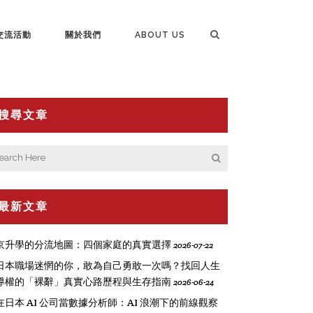
交流活動
關於我們
ABOUT US
搜尋文章
最新文章
京升學的分流地圖：四個家庭的真實選擇
2026-07-22
日本職場迷惘的你，敢為自己勇敢一次嗎？找回人生
導權的「裸辭」真實心路歷程與生存指南
2026-06-24
在日本 AI 公司當數據分析師：AI 浪潮下的前線觀察