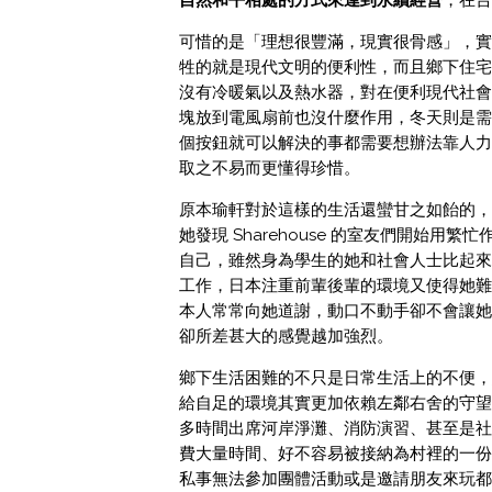
自然和平相處的方式來達到永續經營
，在台
可惜的是「理想很豐滿，現實很骨感」，實
牲的就是現代文明的便利性，而且鄉下住宅
沒有冷暖氣以及熱水器，對在便利現代社會
塊放到電風扇前也沒什麼作用，冬天則是需
個按鈕就可以解決的事都需要想辦法靠人力
取之不易而更懂得珍惜。
原本瑜軒對於這樣的生活還蠻甘之如飴的，
她發現 Sharehouse 的室友們開始
自己，雖然身為學生的她和社會人士比起來
工作，日本注重前輩後輩的環境又使得她難
本人常常向她道謝，動口不動手卻不會讓她
卻所差甚大的感覺越加強烈。
鄉下生活困難的不只是日常生活上的不便，
給自足的環境其實更加依賴左鄰右舍的守望
多時間出席河岸淨灘、消防演習、甚至是社
費大量時間、好不容易被接納為村裡的一份
私事無法參加團體活動或是邀請朋友來玩都