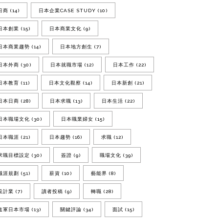
日商
(14)
日本企業CASE STUDY
(10)
日本創業
(15)
日本商業文化
(9)
日本商業趨勢
(14)
日本地方創生
(7)
日本外商
(30)
日本就職市場
(12)
日本工作
(22)
日本教育
(11)
日本文化觀察
(14)
日本新創
(21)
日本日商
(28)
日本求職
(13)
日本生活
(22)
日本職場文化
(30)
日本職業婦女
(15)
日本職涯
(21)
日本趨勢
(16)
求職
(12)
求職目標設定
(30)
簽證
(9)
職場文化
(39)
職涯規劃
(51)
薪資
(10)
藝能界
(8)
設計業
(7)
讀者投稿
(9)
轉職
(28)
進軍日本市場
(13)
關鍵評論
(34)
面試
(15)