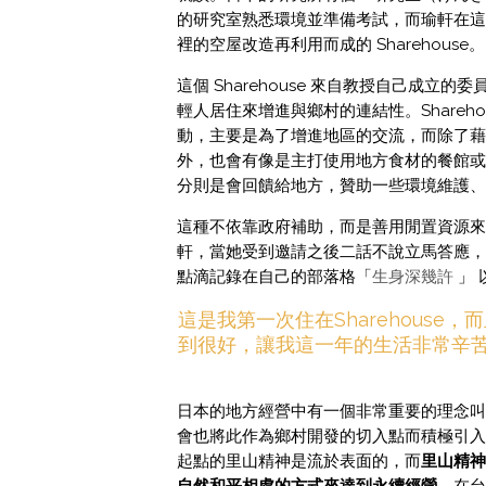
的研究室熟悉環境並準備考試，而瑜軒在這
裡的空屋改造再利用而成的 Sharehouse。
這個 Sharehouse 來自教授自己成
輕人居住來增進與鄉村的連結性。Shareh
動，主要是為了增進地區的交流，而除了藉
外，也會有像是主打使用地方食材的餐館或
分則是會回饋給地方，贊助一些環境維護、
這種不依靠政府補助，而是善用閒置資源來
軒，當她受到邀請之後二話不說立馬答應，住
點滴記錄在自己的部落格「
生身深幾許
」 
這是我第一次住在Sharehous
到很好，讓我這一年的生活非常辛
日本的地方經營中有一個非常重要的理念叫
會也將此作為鄉村開發的切入點而積極引入
起點的里山精神是流於表面的，而
里山精神