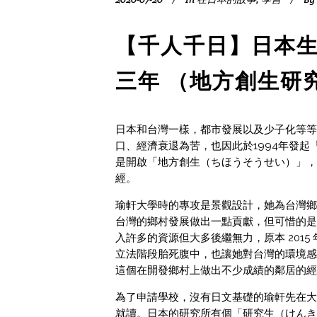
【千人千日】日本生
三年 （地方創生研
日本和台灣一樣，都市發展以及少子化等等
口、經濟衰退為苦，也因此於1994年發起
是開啟「地方創生（ちほうそうせい）」，
經。
瑜軒大學時的專攻是景觀設計，她為台灣鄉
台灣的鄉村發展做出一點貢獻，但可惜的是
入許多的資源但大多後繼無力，原本 201
立法階段胎死腹中，也讓她對台灣的環境感
這個在開發鄉村上做出不少成績的鄰居的經
為了申請學校，沒有日文基礎的瑜軒先在大
就讀。日本的研究所有個「研究生（けんき