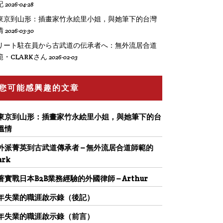
記
2026-04-28
東京到山形：插畫家竹永絵里小姐，與她筆下的台灣
情
2026-03-30
リート駐在員から古武道の伝承者へ：無外流居合道
範・CLARKさん
2026-02-03
您可能感興趣的文章
東京到山形：插畫家竹永絵里小姐，與她筆下的台
溫情
外派菁英到古武道傳承者 – 無外流居合道師範的
ark
著實戰日本B2B業務經驗的外國律師 – Arthur
年失業的職涯啟示錄（後記）
年失業的職涯啟示錄（前言）