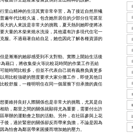
灣被當作主題產業發展反倒對里山精神的誤解。
行里山精神的生活其實非常辛苦，為了接近自然所犧
普遍年代比較久遠，包含她所居住的少部分住宅甚至
長大的人來說是非常大的挑戰，夏天熱到她即使將冰
要大量的木柴來燒水洗澡，其他還有許多現代住宅一
克服。不過藉著自給自足，她也因此了解各種資源的
但是漸漸的她卻感受到不太對勁。實際上開始生活後
用繁忙作為藉口，將收集柴火等比較花時間的作業工作丟給
可能時間比較多，但並不代表自己就有義務負責更多
以用比較強硬的態度要求大家分攤工作，即使其他日
比較舒服，一種明明住在同一個屋簷下但承擔的責任
想要維持良好人際關係也是非常大的挑戰，尤其是自
相助，鄰里之間的關係就顯得尤為重要，需要付出許
區舉辦的運動會之類的活動。另外，在社區參與上花
子後，過於緊密的關係卻反而帶來負擔，不論是因為
因為怕會為鄰居帶來困擾而增加她的壓力。