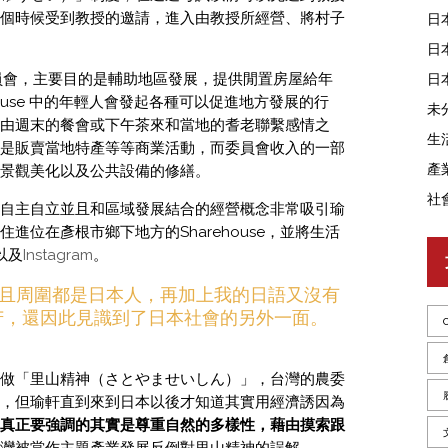
個時候受到教授的邀請，進入由教授所經營、將村子
日
日
日
立的委員會，主要目的是輔助地區發展，提供閒置房屋給年
ouse 中的年輕人會發起各種可以促進地方發展的行
未
由週末的餐會或下午茶來和當地的耆老聯繫感情之
生
是販賣當地特產等等商業活動，而委員會收入的一部
產
景觀美化以及公共設備的修繕。
社
自主自立並且和區域發展結合的經營概念非常吸引瑜
進位在彥根市鄉下地方的Sharehouse，並將生活
以及
Instagram
。
e，而且周圍都是日本人，再加上我的日語又沒有
苦，還因此見識到了日本社會的另外一面。
做「里山精神（さとやませいしん）」，台灣的農委
，但瑜軒直到來到日本以後才知道其實用經濟誘因為
真正要強調的其實是尊重自然的多樣性，藉由摸索跟