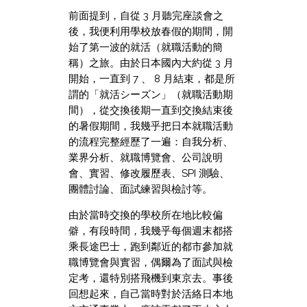
前面提到，自從 3 月聽完座談會之
後，我便利用學校放春假的期間，開
始了第一波的就活（就職活動的簡
稱）之旅。由於日本國內大約從 3 月
開始，一直到 7 、 8 月結束，都是所
謂的「就活シーズン」（就職活動期
間），從交換後期一直到交換結束後
的暑假期間，我幾乎把日本就職活動
的流程完整經歷了一遍：自我分析、
業界分析、就職博覽會、公司說明
會、實習、修改履歷表、SPI 測驗、
團體討論、面試練習與檢討等。
由於當時交換的學校所在地比較偏
僻，有段時間，我幾乎每個週末都搭
乘長途巴士，跑到鄰近的都市參加就
職博覽會與實習，偶爾為了面試與檢
定考，還特別搭飛機到東京去。事後
回想起來，自己當時對於活絡日本地