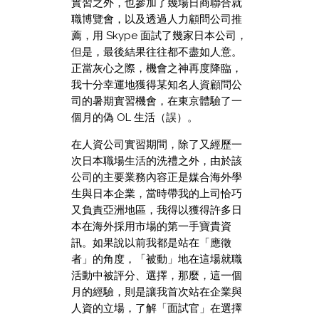
實習之外，也參加了幾場日商聯合就
職博覽會，以及透過人力顧問公司推
薦，用 Skype 面試了幾家日本公司，
但是，最後結果往往都不盡如人意。
正當灰心之際，機會之神再度降臨，
我十分幸運地獲得某知名人資顧問公
司的暑期實習機會，在東京體驗了一
個月的偽 OL 生活（誤）。
在人資公司實習期間，除了又經歷一
次日本職場生活的洗禮之外，由於該
公司的主要業務內容正是媒合海外學
生與日本企業，當時帶我的上司恰巧
又負責亞洲地區，我得以獲得許多日
本在海外採用市場的第一手寶貴資
訊。如果說以前我都是站在「應徵
者」的角度，「被動」地在這場就職
活動中被評分、選擇，那麼，這一個
月的經驗，則是讓我首次站在企業與
人資的立場，了解「面試官」在選擇