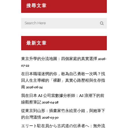
搜尋文章
最新文章
東京升學的分流地圖：四個家庭的真實選擇
2026-
07-22
在日本職場迷惘的你，敢為自己勇敢一次嗎？找
回人生主導權的「裸辭」真實心路歷程與生存指
南
2026-06-24
我在日本 AI 公司當數據分析師：AI 浪潮下的前
線觀察筆記
2026-04-28
從東京到山形：插畫家竹永絵里小姐，與她筆下
的台灣溫情
2026-03-30
エリート駐在員から古武道の伝承者へ：無外流