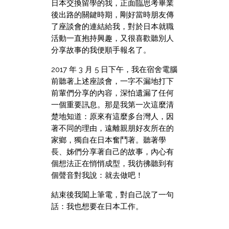
日本交換留學的我，正面臨思考畢業
後出路的關鍵時期，剛好當時朋友傳
了座談會的連結給我，對於日本就職
活動一直抱持興趣，又很喜歡聽別人
分享故事的我便順手報名了。
2017 年 3 月 5 日下午，我在宿舍電腦
前聽著上述座談會，一字不漏地打下
前輩們分享的內容，深怕遺漏了任何
一個重要訊息。那是我第一次這麼清
楚地知道：原來有這麼多台灣人，因
著不同的理由，遠離親朋好友所在的
家鄉，獨自在日本奮鬥著。聽著學
長、姊們分享著自己的故事，內心有
個想法正在悄悄成型，我彷彿聽到有
個聲音對我說：就去做吧！
結束後我闔上筆電，對自己說了一句
話：我也想要在日本工作。