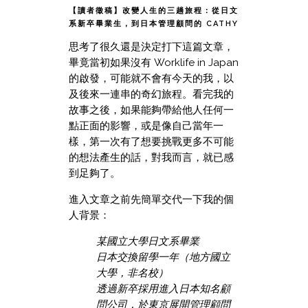
【讀者徵稿】改變人生的三趟旅程：從日文
系新卒畢業生，到日本管理顧問的 CATHY
思考了很久還是決定打下這篇文章，
畢竟當初如果沒有 Worklife in Japan
的啟發，可能就不會有今天的我，以
及後來一連串的奇幻旅程。看完我的
故事之後，如果能夠帶給他人任何一
點正面的影響，或是像自己當年一
樣，第一次有了想要挑戰更多不可能
的想法產生的話，對我而言，就已感
到足夠了。
進入文章之前先簡單交代一下我的個
人背景：
某國立大學日文系畢業
日本交換留學一年（地方國立
大學，非名校）
透過新卒採用進入日本知名顧
問公司，於東京展開管理顧問