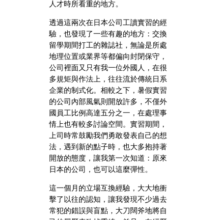
人才時所看重的地方。
透過這兩次在日本公司工讀實習的經
驗，也發現了一些有趣的地方：交換
留學期間打工的雜誌社，無論是所處
地理位置或業界等都偏向封閉保守，
公司裡面又只有我一位外國人，在很
多規矩與作法上，往往流於傳統日系
企業的制式化。相較之下，暑假實習
的公司內部風氣則開放許多，不僅外
國員工比例高達五分之一，在處理事
情上也有較多討論空間。實習期間，
上司時常鼓勵我們勇敢發表自己的想
法，遇到新的點子時，也大多抱持著
開放的態度，讓我第一次知道：原來
日本的公司，也可以這麼彈性。
這一個月的立場互換經驗，大大地衝
擊了以往的認知，讓我發現不少過去
常犯的錯誤與盲點，大刀闊斧地將自