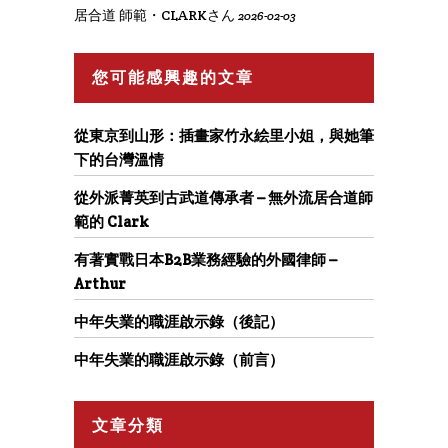
居合道 師範・CLARKさん
2026-02-03
您可能感興趣的文章
從東京到山形：插畫家竹永絵里小姐，與她筆
下的台灣溫情
從外派菁英到古武道傳承者 – 無外流居合道師
範的 Clark
有著實戰日本B2B業務經驗的外國律師 –
Arthur
中年失業的職涯啟示錄（後記）
中年失業的職涯啟示錄（前言）
文章分類