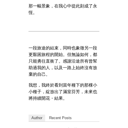
那一幅景象，在我心中從此刻成了永
恆。
一段旅途的結束，同時也象徵另一段
更艱困旅程的開始。但無論如何，都
只能勇往直衝了。感謝沿途所有曾幫
助過我的人，以及一路上始終沒有放
棄的自己。
我想，我終於看到當年種下的那棵小
小種子，綻放出了滿室芬芳，未來也
將持續開花・結果。
Author
Recent Posts