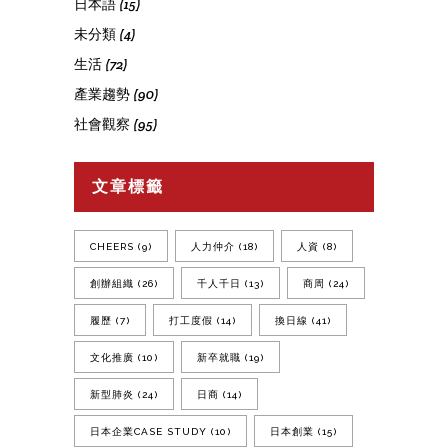
日本語
(15)
未分類
(4)
生活
(72)
產業趨勢
(90)
社會觀察
(95)
文章標籤
CHEERS
(9)
人力仲介
(18)
人資
(8)
創辦組織
(26)
千人千日
(13)
商周
(24)
履歷
(7)
打工度假
(14)
換日線
(41)
文化推廣
(10)
新卒就職
(19)
新型肺炎
(24)
日商
(14)
日本企業CASE STUDY
(10)
日本創業
(15)