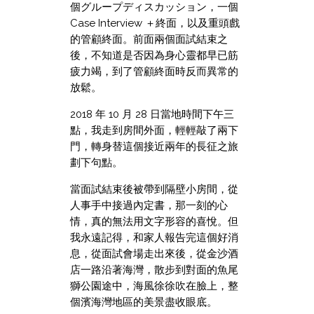
個グループディスカッション，一個
Case Interview ＋終面，以及重頭戲
的管顧終面。前面兩個面試結束之
後，不知道是否因為身心靈都早已筋
疲力竭，到了管顧終面時反而異常的
放鬆。
2018 年 10 月 28 日當地時間下午三
點，我走到房間外面，輕輕敲了兩下
門，轉身替這個接近兩年的長征之旅
劃下句點。
當面試結束後被帶到隔壁小房間，從
人事手中接過內定書，那一刻的心
情，真的無法用文字形容的喜悅。但
我永遠記得，和家人報告完這個好消
息，從面試會場走出來後，從金沙酒
店一路沿著海灣，散步到對面的魚尾
獅公園途中，海風徐徐吹在臉上，整
個濱海灣地區的美景盡收眼底。