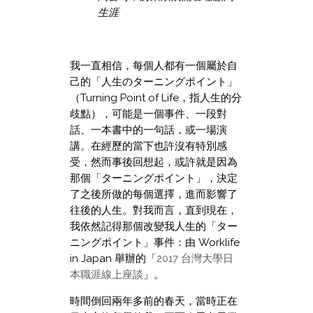
生涯
我一直相信，每個人都有一個屬於自
己的「人生のターニングポイント」
（Turning Point of Life，指人生的分
歧點），可能是一個事件、一段對
話、一本書中的一句話，或一場演
講。在經歷的當下也許沒有特別感
受，然而事後回想起，或許就是因為
那個「ターニングポイント」，決定
了之後所做的每個選擇，進而影響了
往後的人生。對我而言，直到現在，
我依然記得那個改變我人生的「ター
ニングポイント」事件：由 Worklife
in Japan 舉辦的「
2017 台灣大學日
本職涯線上座談
」。
時間倒回兩年多前的春天，當時正在