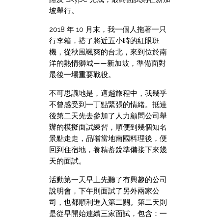
坡舉行。
2018 年 10 月末，我一個人拖著一只
行李箱，搭了將近五小時的紅眼班
機，從秋風颯爽的台北，來到位於南
洋的熱情獅城——新加坡，準備面對
最後一場重要戰役。
不可思議地是，這趟旅程中，我幾乎
不曾感受到一丁點緊張的情緒。抵達
後第二天先去參加了人力顧問公司舉
辦的模擬面試練習，順便到幾個知名
景點走走，品嚐當地南國料理後，便
回到住宿地，養精蓄銳準備接下來幾
天的面試。
活動第一天早上先聽了有興趣的公司
說明會，下午則面試了另外兩家公
司，也都順利進入第二關。第二天則
是從早開始連續三家面試，包含：一