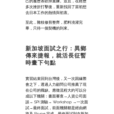
己的履歷表砍掉重練。並且，在經歷
多次挫折打擊後，重新找回了當初想
去日本工作的熱情與初衷。
至此，雜枝修剪整齊，肥料澆灌完
畢，只待一個契機的到來。
新加坡面試之行：異鄉
傳來捷報，就活長征暫
時畫下句點
實習結束回到台灣後，又一次因緣際
會之下，透過人力顧問公司推薦了現
在公司的職缺。應徵流程大約可以分
成以下幾關：書面審查→人資公司面
談→ SPI 測驗→ Workshop →一次面
試→最終面試，前面幾關都是經由網
路及 Skype 完成，最終面試則在新加