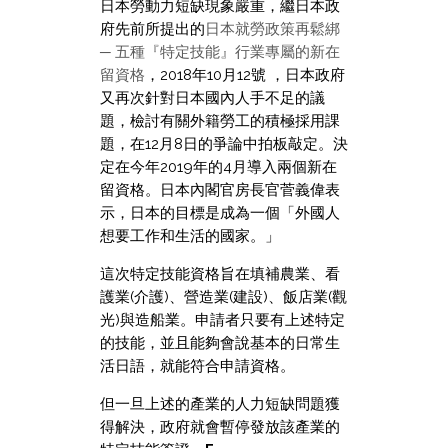
日本勞動力短缺現象嚴重，繼日本政
府先前所提出的
日本就勞政策再鬆綁
─ 五種『特定技能』行業專屬的新在
留資格
，2018年10月12號 ，日本政府
又再次針對日本國內人手不足的議
題，檢討有關外籍勞工的積極採用課
題，在12月8日的爭論中拍板敲定。決
定在今年2019年的4月導入兩個新在
留資格。日本內閣官房長官菅義偉表
示，日本的目標是成為一個「外國人
想要工作和生活的國家。」
這次特定技能資格旨在填補農業、看
護業(介護)、營造業(建設)、飯店業(觀
光)與造船業。申請者只要有上述特定
的技能，並且能夠會說基本的日常生
活日語，就能符合申請資格。
但一旦上述的產業的人力短缺問題獲
得解決，政府就會暫停發放該產業的