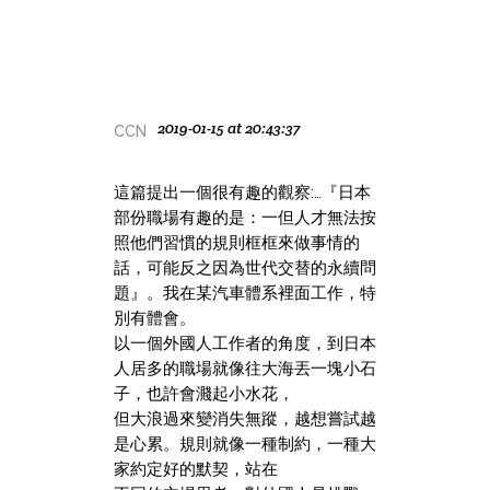
2019-01-15 at 20:43:37
CCN
這篇提出一個很有趣的觀察:…『日本
部份職場有趣的是：一但人才無法按
照他們習慣的規則框框來做事情的
話，可能反之因為世代交替的永續問
題』。我在某汽車體系裡面工作，特
別有體會。
以一個外國人工作者的角度，到日本
人居多的職場就像往大海丟一塊小石
子，也許會濺起小水花，
但大浪過來變消失無蹤，越想嘗試越
是心累。規則就像一種制約，一種大
家約定好的默契，站在