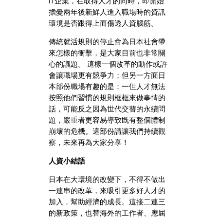
IT企業，在取得人才的同時，即開始
擔憂兩年後新鮮人進入職場時的資訊
環境是否跟得上而傷透人資腦筋。
傳統就活規則的停止會為日本社會帶
來怎樣的衝擊，是大家目前也非常關
心的議題。 這樣一個改革的動作或許
會讓職場更有競爭力；但另一方面日
本部份職場有趣的是：一但人才無法
按照他們習慣的規則框框來做事情的
話，可能反之因為世代交替的永續問
題，嚴重者更容易導致既有整個體制
崩壞的危機。這部份請讓我們持續觀
察，未來再為大家分享！
人資小結語
日本在大環境的改變下，不得不做出
一連串的改革，來吸引更多好人才的
加入，幫助經濟的成長。這接二連三
的新政策，也替海外的工作者、應屆