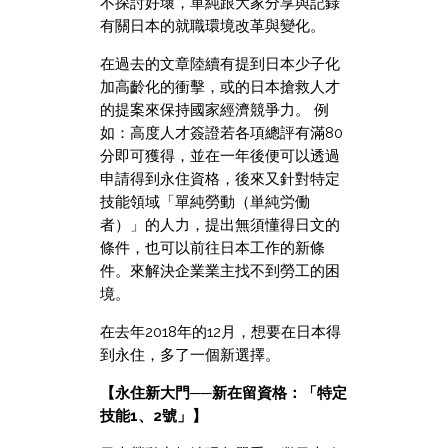
不探討好壞，單純跟大家分享與記錄
有關日本的就職環境改革與變化。
在過去的文章陸續有提到日本少子化
加高齡化的衝擊，或的日本搶救人才
的提案來保持國家經濟競爭力。 例
如：高度人才簽證若各項總評有滿80
分即可獲得，並在一年後便可以透過
申請得到永住資格，後來又針對特定
技能領域「單純勞動（単純労働
者）」的人力，提出無須懂得日文的
條件，也可以前往日本工作的新條
件。來解決企業業主找不到勞工的困
境。
在去年2018年的12月，想要在日本得
到永住，多了一個新選擇。
【永住新大門──
新在留資格：
「特定
技能1、2號」】