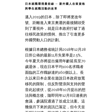
日本就職環境最前線 ─ 新外國人在留資格
與學生就職活動的改革
邁入2019的日本，除了即將更改年
號、距離進入東京奧運的最後關頭受
到了重視外，就是日本政府打破了過
往移民政策的慣例、推出了引進更多
外國勞動人口的計劃。
根據日本總務省統計局2018年12月28
日所公佈的最新11月失業率是2.5%。
今年夏天亦將提出僱用年齡延長至70
歲退休，現在日本平均100名求職者
面臨的工作職缺達約160個以上。長
久以來日本企業在遊說日本政府放寬
移民的限制，但反對聲浪與支持的聲
音此起彼伏，從2018年10月提出的想
法與概念後，隨即同年12月8日連夜的
會議，參議院通過了並成立法案。這
幾個月下來的資訊已落定，但今天並