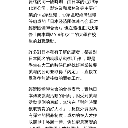
資格的同一段時期，由日本的1,376家
代表公司，製造業和服務業等主要行
業的109家組織，47家區域經濟組織
等組成的「日本経済団体連合会(日本
經濟團體聯合會)」也在隨後正式決定
停止向本屆(2018年)大二的大學在校
生的就職活動。
許多對日本稍有了解的讀者，都曾對
日本聞名的就職活動(找工作)，即是
學生在大三的時候已經找好畢業後要
就職的公司並取得「內定」，直接在
畢業後無縫接軌的開始工作。
經濟團體聯合會的會長表示，實施日
本傳統就職活動的日商，因受到就職
活動規則的束縛，無法在「對的時間
獲取寶貴的好人才」，反觀外資因為
有彈性的招募制度，成功的在人才獲
取競爭中略勝一籌。例如瞬息萬變的