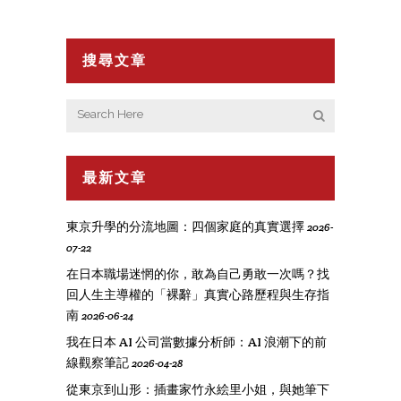
搜尋文章
最新文章
東京升學的分流地圖：四個家庭的真實選擇
2026-
07-22
在日本職場迷惘的你，敢為自己勇敢一次嗎？找
回人生主導權的「裸辭」真實心路歷程與生存指
南
2026-06-24
我在日本 AI 公司當數據分析師：AI 浪潮下的前
線觀察筆記
2026-04-28
從東京到山形：插畫家竹永絵里小姐，與她筆下