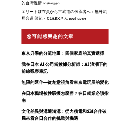
的台灣溫情
2026-03-30
エリート駐在員から古武道の伝承者へ：無外流
居合道 師範・CLARKさん
2026-02-03
您可能感興趣的文章
東京升學的分流地圖：四個家庭的真實選擇
我在日本 AI 公司當數據分析師：AI 浪潮下的
前線觀察筆記
無限的延伸—從創意視角看東京電玩展的變化
在日本職場被性騷擾怎麼辦？在日就業必讀指
南
文化差異與溝通鴻溝：從力積電和SBI合作破
局來看台日合作的挑戰與機遇