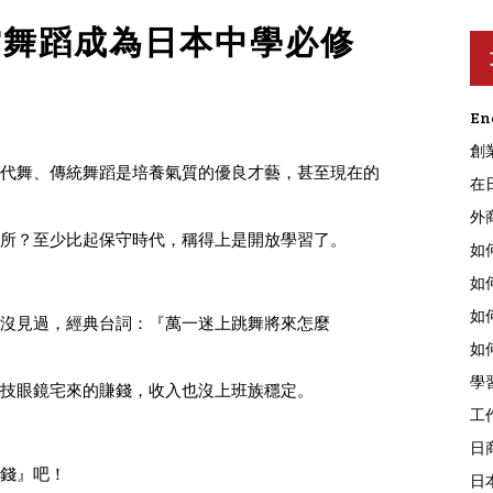
當舞蹈成為日本中學必修
En
創
代舞、傳統舞蹈是培養氣質的優良才藝，甚至現在的
在
外
所？至少比起保守時代，稱得上是開放學習了。
如
如
如
沒見過，經典台詞：『萬一迷上跳舞將來怎麼
如
學
技眼鏡宅來的賺錢，收入也沒上班族穩定。
工
日
錢』吧！
日