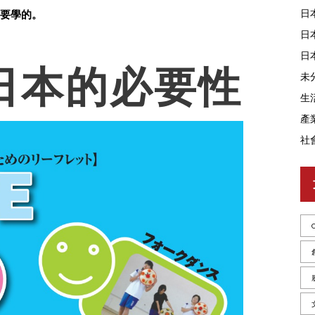
日
要學的。
日
日
日本的必要性
未
生
產
社