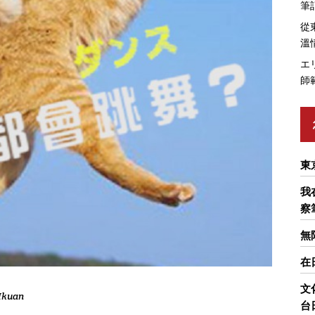
筆
從
溫
エ
師
東
我
察
無
在
文
Ikuan
台