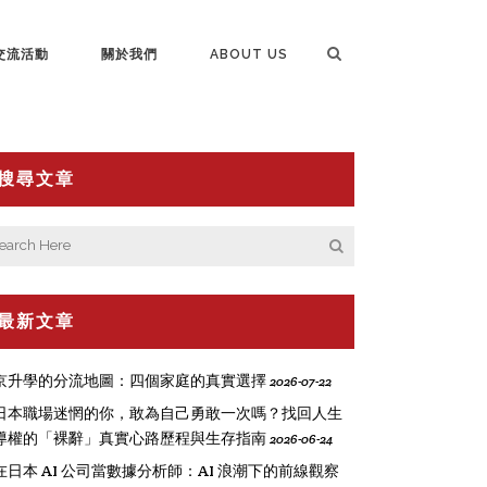
交流活動
關於我們
ABOUT US
搜尋文章
最新文章
京升學的分流地圖：四個家庭的真實選擇
2026-07-22
日本職場迷惘的你，敢為自己勇敢一次嗎？找回人生
導權的「裸辭」真實心路歷程與生存指南
2026-06-24
在日本 AI 公司當數據分析師：AI 浪潮下的前線觀察