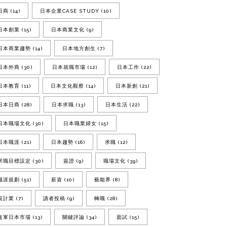
日商
(14)
日本企業CASE STUDY
(10)
日本創業
(15)
日本商業文化
(9)
日本商業趨勢
(14)
日本地方創生
(7)
日本外商
(30)
日本就職市場
(12)
日本工作
(22)
日本教育
(11)
日本文化觀察
(14)
日本新創
(21)
日本日商
(28)
日本求職
(13)
日本生活
(22)
日本職場文化
(30)
日本職業婦女
(15)
日本職涯
(21)
日本趨勢
(16)
求職
(12)
求職目標設定
(30)
簽證
(9)
職場文化
(39)
職涯規劃
(51)
薪資
(10)
藝能界
(8)
設計業
(7)
讀者投稿
(9)
轉職
(28)
進軍日本市場
(13)
關鍵評論
(34)
面試
(15)