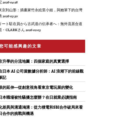
記
2026-04-28
東京到山形：插畫家竹永絵里小姐，與她筆下的台灣
情
2026-03-30
リート駐在員から古武道の伝承者へ：無外流居合道
範・CLARKさん
2026-02-03
您可能感興趣的文章
京升學的分流地圖：四個家庭的真實選擇
在日本 AI 公司當數據分析師：AI 浪潮下的前線觀
筆記
限的延伸—從創意視角看東京電玩展的變化
日本職場被性騷擾怎麼辦？在日就業必讀指南
化差異與溝通鴻溝：從力積電和SBI合作破局來看
日合作的挑戰與機遇