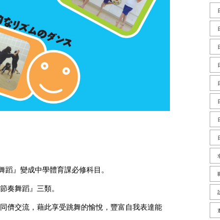
，『舞蹈』變成中學體育課必修科目。
節奏舞蹈』三類。
同儕交流，藉此享受跳舞的愉悅，豐富自我表達能