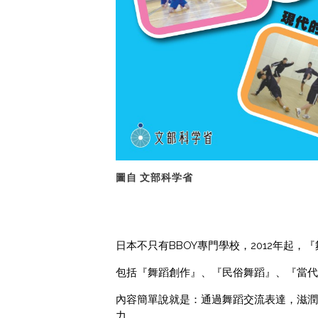
圖自 文部科学省
日本不只有BBOY專門學校，2012年起
包括『舞蹈創作』、『民俗舞蹈』、『當代
內容簡單說就是：通過舞蹈交流表達，滋潤
力。