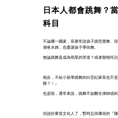
日本人都會跳舞？
科目
不論哪一國家，長輩常說孩子跳芭蕾舞、現
潮爸水媽，也愛讓孩子學街舞。
無論跳舞是成為明星的管道？或者變相托兒
相反，不給小孩學跳舞的白堊紀家長也不是
辦？！』
也是啦，通常來說，跳舞不如醫生律師或科
但說好要當文化人了，暫時忘掉庸俗的『賺