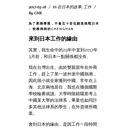
2017-05-18
In
在日本的故事
,
工作
By
CHK
為了累積專業，不會五十音也願意挑戰日本
– 稅務律師的CHENGHAN
來到日本工作的緣由
其實，我生命中的25年中直到2017年
3月前，和日本一點關係都沒有。
我在台灣出生。由於雙親當年在外商
工作，趕上了第一波外派中國熱潮，
因此很小就全家搬到中國。常年在上
海、北京兩地居住，我也在幾個國際
學校輪番就讀。大學時陰錯陽差考上
中國某大學的法律系，畢業也如同許
多其他法律系的學生，在外資律所職
業。
會到日本的緣由，是因工作一段時間