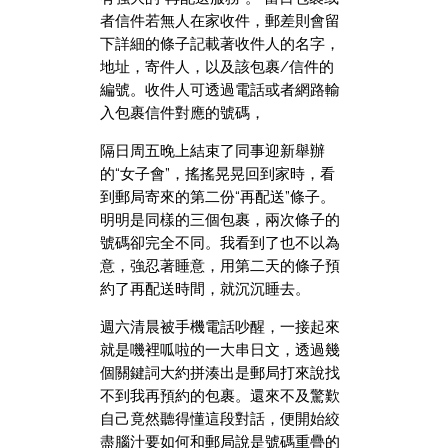
者信件若無人在家收件，郵差則會留
下詳細的條子記載著收件人的名字，
地址，寄件人，以及該包裹/信件的
編號。收件人可透過電話或者網路輸
入包裹信件對應的號碼，
隔日周五晚上結束了同事迎新舉辦
的“女子會”，搖搖晃晃回到家時，看
到郵局寄來的第二份“再配送”條子。
明明是同樣的三個包裹，兩次條子的
號碼卻完全不同。我看到了也不以為
意，強忍著睡意，用第二天的條子預
約了再配送時間，就沉沉睡去。
週六清晨被手機電話吵醒，一接起來
就是嘰裡呱啦的一大串日文，透過幾
個關鍵詞大約拼湊出是郵局打來說找
不到我再預約的包裹。還來不及驚歎
自己竟然聽得懂這段對話，便開始絞
盡腦汁要如何和郵局說是號碼重疊的