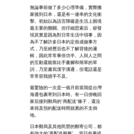
無論事前做了多少心理準備，實際搬
家後到日本，還是有一連串的文化衝
擊。初始以為語言障礙是生活上困境
最主要的難關。但仔細思索后，卻發
現其實是因為對日常生活中瑣事，因
為不了解許多日本約定俗成做事方
式，乃至經歷后也不了解背後的邏
輯，因此常常事倍功半。人與人之間
的互動還能靠比手畫腳和簡單的單
詞，乃至書寫漢字溝通，但電話還是
常常容我措手不及。
最驚險的一次是一個月前當我從台灣
海運包裹寄到日本時。有一日傍晚回
家后接到郵局的“再配送”條子，還沒
來得及預約配送時間就累的不支倒
地。
日本郵局及其他民營的郵寄公司，都
有強大的“再配送服務”。 當日包裹或