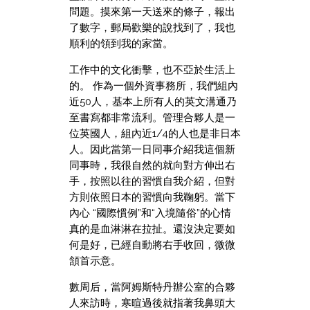
問題。摸來第一天送來的條子，報出
了數字，郵局歡樂的說找到了，我也
順利的領到我的家當。
工作中的文化衝擊，也不亞於生活上
的。 作為一個外資事務所，我們組內
近50人，基本上所有人的英文溝通乃
至書寫都非常流利。管理合夥人是一
位英國人，組內近1/4的人也是非日本
人。因此當第一日同事介紹我這個新
同事時，我很自然的就向對方伸出右
手，按照以往的習慣自我介紹，但對
方則依照日本的習慣向我鞠躬。當下
內心 “國際慣例”和“入境隨俗”的心情
真的是血淋淋在拉扯。還沒決定要如
何是好，已經自動將右手收回，微微
頷首示意。
數周后，當阿姆斯特丹辦公室的合夥
人來訪時，寒暄過後就指著我鼻頭大