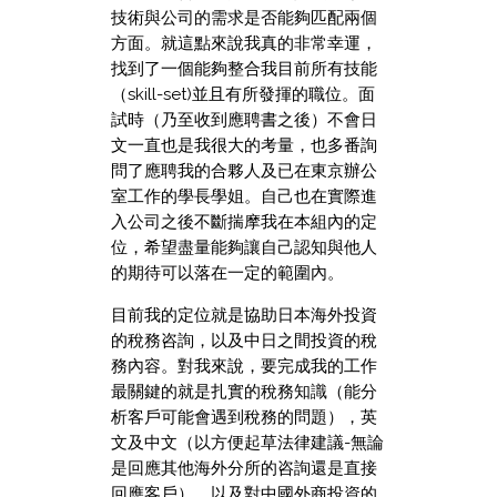
技術與公司的需求是否能夠匹配兩個
方面。就這點來說我真的非常幸運，
找到了一個能夠整合我目前所有技能
（skill-set)並且有所發揮的職位。面
試時（乃至收到應聘書之後）不會日
文一直也是我很大的考量，也多番詢
問了應聘我的合夥人及已在東京辦公
室工作的學長學姐。自己也在實際進
入公司之後不斷揣摩我在本組內的定
位，希望盡量能夠讓自己認知與他人
的期待可以落在一定的範圍內。
目前我的定位就是協助日本海外投資
的稅務咨詢，以及中日之間投資的稅
務內容。對我來說，要完成我的工作
最關鍵的就是扎實的稅務知識（能分
析客戶可能會遇到稅務的問題），英
文及中文（以方便起草法律建議-無論
是回應其他海外分所的咨詢還是直接
回應客戶），以及對中國外商投資的