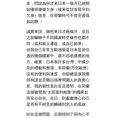
笑，問說為何才來日本一個月已經開
始懂得微微欠身（後來從頷首晉升到
欠身）致意，在荷蘭時可不曾見過我
如此啊 ！
誠實來說，雖然來日才兩個月，並且
之前輾轉于不同國家時空條件也都不
同（或和家人遷徙，或自己留學）。
但我自己非常主觀感受是日本是居住
過的幾個國家中，最不容易適應的地
方。確實，日本有許多台灣，中國少
見的禮貌和整潔，有荷蘭(乃至歐洲）
沒有的便利與速度，但卻總是讓我覺
得拘謹並且難以揣摩周圍人的真實心
意。我的個性直白並且透明，在荷蘭
這個被譽為“太直接到粗魯“的國家反
而安心自在。在日，則處處擔心自己
是否有不經意的觸碰到別人的底線。
好在這個問題，近期得到了與內心平