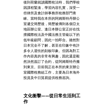
後到荷蘭就讀國際稅法時，我們學校
因課程緊湊，學習內容扎實，深受一
些律所及會計師事務所稅務部門青
睞。當時我在本所的阿姆斯特丹辦公
室遞交簡歷後，簡歷被傳到各個亞太
地區辦公室。逢日本辦公室正好在找
擅國際稅法及中國法務主管級以下的
低年級顧問，因此一拍即合。雖然對
日本完全不了解，甚至在印象中有許
多令人退怯的刻板印象。但因為對工
作內容真的非常有興趣，因此還是毅
然決然簽訂了合約，從阿姆斯特丹搬
到東京。目前我正在本所的東京辦公
室國際稅務組工作，主要為日本海外
投資及中日貿易提供稅務咨詢。
文化衝擊——從日常生活到工
作