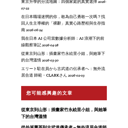
東京升學的分流地圖：四個家庭的真實選擇
2026-
07-22
在日本職場迷惘的你，敢為自己勇敢一次嗎？找
回人生主導權的「裸辭」真實心路歷程與生存指
南
2026-06-24
我在日本 AI 公司當數據分析師：AI 浪潮下的前
線觀察筆記
2026-04-28
從東京到山形：插畫家竹永絵里小姐，與她筆下
的台灣溫情
2026-03-30
エリート駐在員から古武道の伝承者へ：無外流
居合道 師範・CLARKさん
2026-02-03
您可能感興趣的文章
從東京到山形：插畫家竹永絵里小姐，與她筆
下的台灣溫情
從外派菁英到古武道傳承者 – 無外流居合道師