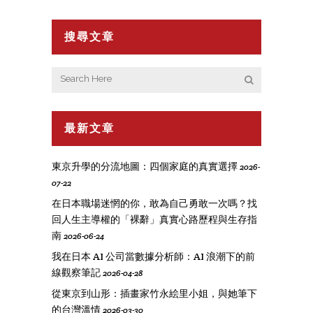
搜尋文章
最新文章
東京升學的分流地圖：四個家庭的真實選擇
2026-
07-22
在日本職場迷惘的你，敢為自己勇敢一次嗎？找
回人生主導權的「裸辭」真實心路歷程與生存指
南
2026-06-24
我在日本 AI 公司當數據分析師：AI 浪潮下的前
線觀察筆記
2026-04-28
從東京到山形：插畫家竹永絵里小姐，與她筆下
的台灣溫情
2026-03-30