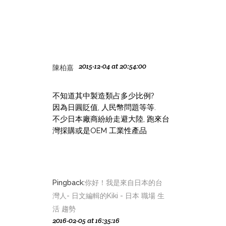
2015-12-04 at 20:54:00
陳柏嘉
不知道其中製造類占多少比例?
因為日圓貶值, 人民幣問題等等.
不少日本廠商紛紛走避大陸, 跑來台
灣採購或是OEM 工業性產品
Pingback:
你好！我是來自日本的台
灣人- 日文編輯的Kiki - 日本 職場 生
活 趨勢
2016-02-05 at 16:35:16