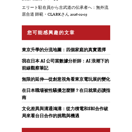
エリート駐在員から古武道の伝承者へ：無外流
居合道 師範・CLARKさん
2026-02-03
您可能感興趣的文章
東京升學的分流地圖：四個家庭的真實選擇
我在日本 AI 公司當數據分析師：AI 浪潮下的
前線觀察筆記
無限的延伸—從創意視角看東京電玩展的變化
在日本職場被性騷擾怎麼辦？在日就業必讀指
南
文化差異與溝通鴻溝：從力積電和SBI合作破
局來看台日合作的挑戰與機遇