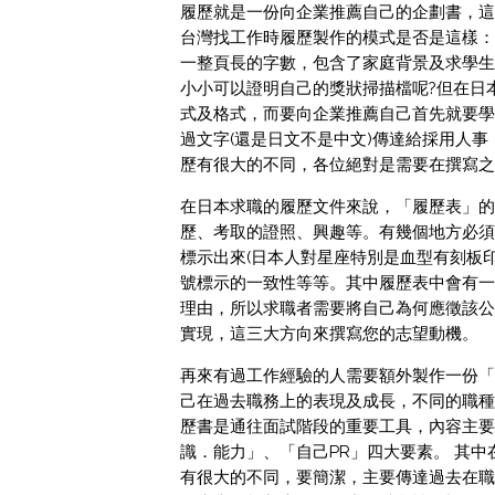
履歷就是一份向企業推薦自己的企劃書，這
台灣找工作時履歷製作的模式是否是這樣：
一整頁長的字數，包含了家庭背景及求學生
小小可以證明自己的獎狀掃描檔呢?但在日
式及格式，而要向企業推薦自己首先就要學
過文字(還是日文不是中文)傳達給採用人
歷有很大的不同，各位絕對是需要在撰寫之
在日本求職的履歷文件來說，「履歷表」的
歷、考取的證照、興趣等。有幾個地方必須
標示出來(日本人對星座特別是血型有刻板
號標示的一致性等等。其中履歷表中會有一
理由，所以求職者需要將自己為何應徵該公
實現，這三大方向來撰寫您的志望動機。
再來有過工作經驗的人需要額外製作一份「
己在過去職務上的表現及成長，不同的職種
歷書是通往面試階段的重要工具，內容主要
識．能力」、「自己PR」四大要素。 其中
有很大的不同，要簡潔，主要傳達過去在職