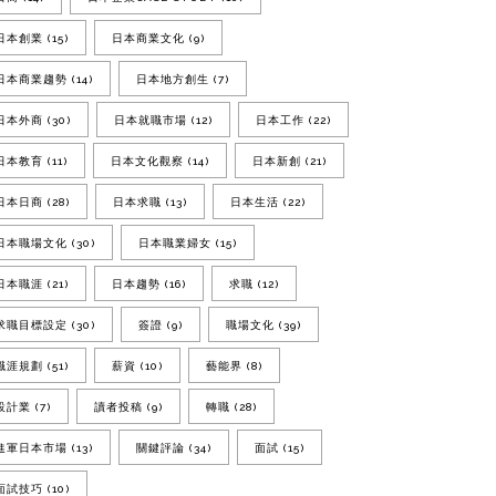
日本創業
(15)
日本商業文化
(9)
日本商業趨勢
(14)
日本地方創生
(7)
日本外商
(30)
日本就職市場
(12)
日本工作
(22)
日本教育
(11)
日本文化觀察
(14)
日本新創
(21)
日本日商
(28)
日本求職
(13)
日本生活
(22)
日本職場文化
(30)
日本職業婦女
(15)
日本職涯
(21)
日本趨勢
(16)
求職
(12)
求職目標設定
(30)
簽證
(9)
職場文化
(39)
職涯規劃
(51)
薪資
(10)
藝能界
(8)
設計業
(7)
讀者投稿
(9)
轉職
(28)
進軍日本市場
(13)
關鍵評論
(34)
面試
(15)
面試技巧
(10)