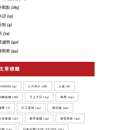
本觀點
(185)
本語
(15)
分類
(4)
活
(72)
業趨勢
(90)
會觀察
(95)
文章標籤
CHEERS
(9)
人力仲介
(18)
人資
(8)
創辦組織
(26)
千人千日
(13)
商周
(24)
履歷
(7)
打工度假
(14)
換日線
(41)
文化推廣
(10)
新卒就職
(19)
新型肺炎
(24)
日商
(14)
日本企業CASE STUDY
(10)