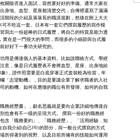
攸關能否進入面試，當然要好好的準備。通常大家在
出身地、血型、星座都清楚交代，自傳裡還寫了滿滿
活階段的介紹及落落長的職涯規劃，然後在附上大大
本可不吃這一套。日本有一套它們撰寫履歷的寫作模
習寫出一份超棒的日式履歷，將自己的特質及能力透
事，實在是一門很大的學問，而很多的小細節與台式履
前好好下一番功夫研究的。
功用是傳達個人的基本資料。比如說聯絡方式、學經
注意，像是日式履歷表不會將血型、星座、出身地給
印象)，證件照需要是白底穿著正式套裝較為恰當，年
欄「志望動機」，目的是要讓企業了解求職者的入社
司的動機、如何在應徵的職位有所發揮、如何的自我
職務經歷書」，顧名思義就是要向企業詳細地傳達自
別也會有不一樣的呈現方式。 撰寫一份好的職務經
包含「職務要約」、「職務經歷」、「活用經驗．知
在自我介紹(自己PR)的部分，與一般台式撰寫的方式
場所得著到的視野、以及目前所擁有的技能如何運用