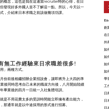
念，這也是我在這邊當recruiter時的心得，在日
但發現好多外國人並不了解這一點。所以，今天以一
式，介紹來日本求職之前該做幾項功課。
En
創
在
外
如
如
:有無工作經驗來日求職差很多!
如
用」兩種方式。
如
學
月份前後相繼招辦企業招說會，讓即將升上大四的準
了解各企業後同時思考自己未來的職崖方向後，八月開始陸續
工
年畢業後的四月一日統一入社集體培訓。
日
就是不用花費太多的受訓時間能立即擁有產出能力，
日
，那通常就是以中途採用的形式進行招募。
日