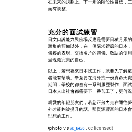
在未來的規劃上、下一步的階段性目標，三
而有調整。
充分的面試練習
日文口說能力與臨場反應是需要日積月累的
題集的預備以外，在一個講求禮節的日本，
儀容的表現、交換名片的禮儀、敬語的使用
呈現最完美的自己。
以上，若想要來日本找工作，就要先了解這
者能有幫助。畢竟要在海外找一份真命天職
期間，學校的都會有一系列履歷製作、面試
日本人出社會都需要下一番苦工了，更何況
親愛的年輕朋友們，若您正努力走在通往夢
外才能夠被提升的話。那資源豐富的日本會
理想的工作。
(photo via
, cc licensed)
ak_tokyo