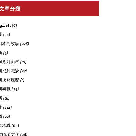
文章分類
glish
(6)
業
(54)
日本的故事
(278)
商
(4)
何應對面試
(12)
何找到職缺
(27)
何撰寫履歷
(1)
何轉職
(24)
習
(18)
作
(134)
商
(22)
本求職
(65)
本職場文化
(26)