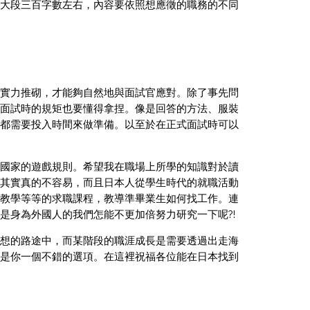
大段三百字數左右，內容要依照想應徵的職務的不同
實力推砌，才能夠自然地與面試官應對。除了事先問
面試時的規矩也要懂得拿捏。像是回答的方法、服裝
都需要投入時間來做準備。以至於在正式面試時可以
國家的遊戲規則。希望我在職場上所學的知識對於讀
其實真的不容易，而且日本人從學生時代的就職活動
教學等等的求職課程，教導準畢業生如何找工作。連
是身為外國人的我們怎能不更加倍努力研究一下呢?!
想的路途中，而某階段的職涯成長是需要透過出走海
是你一個不錯的選項。在這裡祝福各位能在日本找到