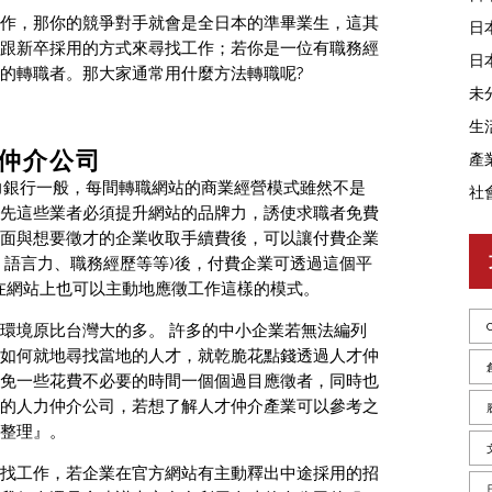
作，那你的競爭對手就會是全日本的準畢業生，這其
日
跟新卒採用的方式來尋找工作；若你是一位有職務經
日
的轉職者。那大家通常用什麼方法轉職呢?
未
生
仲介公司
產
1人力銀行一般，每間轉職網站的商業經營模式雖然不是
社
先這些業者必須提升網站的品牌力，誘使求職者免費
面與想要徵才的企業收取手續費後，可以讓付費企業
、語言力、職務經歷等等)後，付費企業可透過這個平
職者在網站上也可以主動地應徵工作這樣的模式。
環境原比台灣大的多。 許多的中小企業若無法編列
如何就地尋找當地的人才，就乾脆花點錢透過人才仲
免一些花費不必要的時間一個個過目應徵者，同時也
的人力仲介公司，若想了解人才仲介產業可以參考之
整理』。
找工作，若企業在官方網站有主動釋出中途採用的招