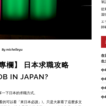
筆
從
溫
エ
師
By
michelleyu
在
生
ER專欄】 日本求職攻略
中
OB IN JAPAN?
中
中
大家分享一下日本的求職方式。
中
 (還沒有看的可以看「來日本必讀」)。只是大家看了這麼多文