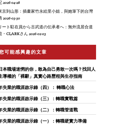
記
2026-04-28
東京到山形：插畫家竹永絵里小姐，與她筆下的台灣
情
2026-03-30
リート駐在員から古武道の伝承者へ：無外流居合道
範・CLARKさん
2026-02-03
您可能感興趣的文章
日本職場迷惘的你，敢為自己勇敢一次嗎？找回人
主導權的「裸辭」真實心路歷程與生存指南
年失業的職涯啟示錄（四）： 轉職心法
年失業的職涯啟示錄（三）：轉職實戰篇
年失業的職涯啟示錄（二）：轉職管道戰
年失業的職涯啟示錄（一）：轉職硬實力準備