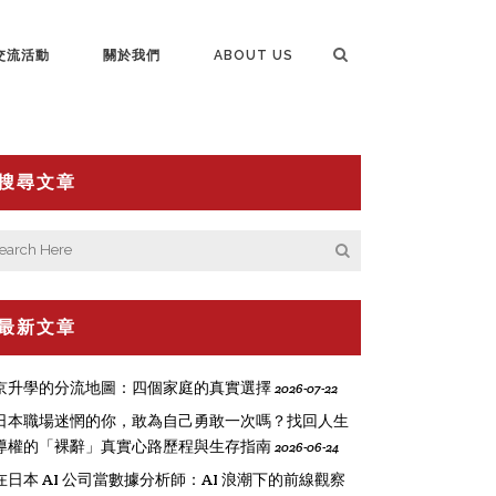
交流活動
關於我們
ABOUT US
搜尋文章
最新文章
京升學的分流地圖：四個家庭的真實選擇
2026-07-22
日本職場迷惘的你，敢為自己勇敢一次嗎？找回人生
導權的「裸辭」真實心路歷程與生存指南
2026-06-24
在日本 AI 公司當數據分析師：AI 浪潮下的前線觀察