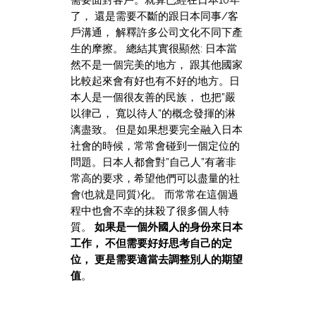
了， 還是需要不斷的跟日本同事/客
戶溝通， 解釋許多公司文化不同下產
生的摩擦。 總結其實很顯然: 日本當
然不是一個完美的地方， 跟其他國家
比較起來會有好也有不好的地方。日
本人是一個很友善的民族， 也把”嚴
以律己， 寬以待人”的概念發揮的淋
漓盡致。 但是如果想要完全融入日本
社會的時候，常常會碰到一個定位的
問題。日本人都會對”自己人”有著非
常高的要求，希望他們可以盡量的社
會(也就是同質)化。 而常常在這個過
程中也會不幸的抹殺了很多個人特
質。
如果是一個外國人的身份來日本
工作， 不但需要好好思考自己的定
位， 更是需要適當去調整別人的期望
值
。