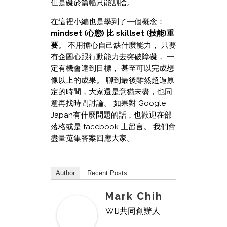
但是礙於篇幅只能割捨。
在這裡小編也是學到了一個概念：
mindset (心態) 比 skillset (技能)重
要
。 不用擔心自己缺什麼能力， 只要
有企圖心跟行動能力去突破障礙， 一
定有機會達到目標， 甚至可以完成想
像以上的成果。 聊到最後雖然超過原
定的時間，大家還是意猶未盡，也同
意再找時間討論。 如果對 Google
Japan有什麼問題的話，也歡迎在部
落格或是 facebook 上留言。 我們會
盡量蒐集答案回應大家。
Author
Recent Posts
Mark Chih
WIJ共同創辦人