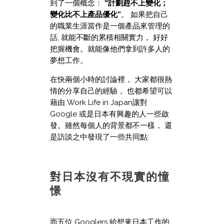
到了一個概念：
“計劃趕不上變化；
變化比不上產品優化”
。 如果把自己
的職業生涯當作是一個產品來管理的
話, 就能不斷的累積相關實力， 好好
把握機會。就能像他們拿到許多人的
夢想工作。
在快兩個小時的討論裡， 大家都很熱
情的分享自己的經驗， 也都希望可以
藉由 Work Life in Japan讓對
Google 或是日本有興趣的人一些啟
發。雖然每個人的背景都不一樣， 還
是訪談之中發現了一些共同點:
對日本沒有不現實的憧
憬
而五位 Googlers 給想來日本工作的