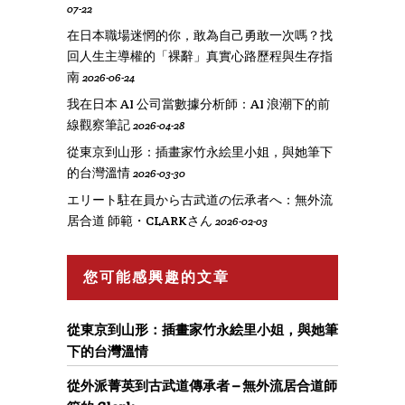
07-22
在日本職場迷惘的你，敢為自己勇敢一次嗎？找
回人生主導權的「裸辭」真實心路歷程與生存指
南
2026-06-24
我在日本 AI 公司當數據分析師：AI 浪潮下的前
線觀察筆記
2026-04-28
從東京到山形：插畫家竹永絵里小姐，與她筆下
的台灣溫情
2026-03-30
エリート駐在員から古武道の伝承者へ：無外流
居合道 師範・CLARKさん
2026-02-03
您可能感興趣的文章
從東京到山形：插畫家竹永絵里小姐，與她筆
下的台灣溫情
從外派菁英到古武道傳承者 – 無外流居合道師