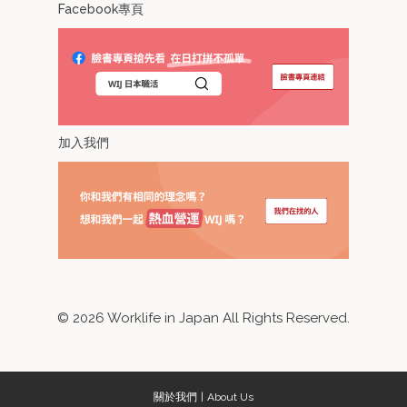
Facebook專頁
加入我們
©
2026
Worklife in Japan All Rights Reserved.
關於我們
About Us