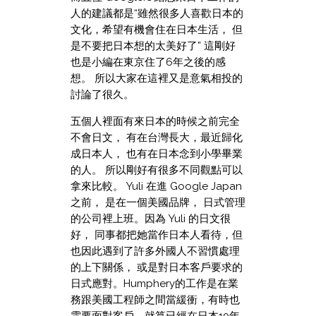
人的建議都是“雖然很多人喜歡日本的
文化，希望有機會住在日本生活， 但
是不要把日本想的太美好了” 這剛好
也是小編在東京住了6年之後的感
想。 所以大家在這裡又是意氣相投的
討論了很久。
五個人裡面有來日本的時候之前完全
不會日文， 有在台灣長大，最近歸化
成日本人， 也有在日本念到小學畢業
的人。 所以剛好有很多不同觀點可以
拿來比較。 Yuli 在進 Google Japan
之前， 是在一個美國品牌， 日式管理
的公司裡上班。因為 Yuli 的日文很
好， 同事都把她當作日本人看待，但
也因此遇到了許多外國人不習慣處理
的上下關係， 或是對日本客戶要求的
日式應對。Humphery的工作是在業
務跟美國工程師之間當緩衝，有時也
需要面對客戶。就算已經在日本10年