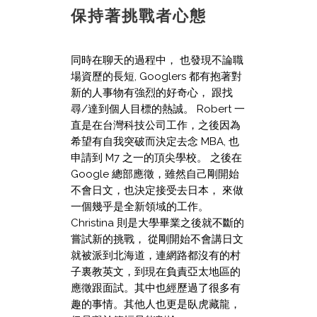
保持著挑戰者心態
同時在聊天的過程中， 也發現不論職
場資歷的長短, Googlers 都有抱著對
新的人事物有強烈的好奇心， 跟找
尋/達到個人目標的熱誠。 Robert 一
直是在台灣科技公司工作，之後因為
希望有自我突破而決定去念 MBA, 也
申請到 M7 之一的頂尖學校。 之後在
Google 總部應徵，雖然自己剛開始
不會日文，也決定接受去日本， 來做
一個幾乎是全新領域的工作。
Christina 則是大學畢業之後就不斷的
嘗試新的挑戰， 從剛開始不會講日文
就被派到北海道，連網路都沒有的村
子裏教英文，到現在負責亞太地區的
應徵跟面試。其中也經歷過了很多有
趣的事情。其他人也更是臥虎藏龍，