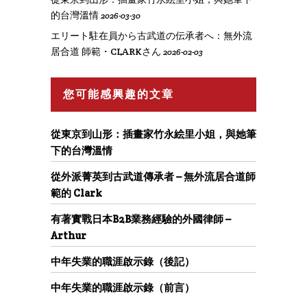
的台灣溫情
2026-03-30
エリート駐在員から古武道の伝承者へ：無外流
居合道 師範・CLARKさん
2026-02-03
您可能感興趣的文章
從東京到山形：插畫家竹永絵里小姐，與她筆
下的台灣溫情
從外派菁英到古武道傳承者 – 無外流居合道師
範的 Clark
有著實戰日本B2B業務經驗的外國律師 –
Arthur
中年失業的職涯啟示錄（後記）
中年失業的職涯啟示錄（前言）