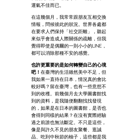
運氣不佳而已。
在這幾個月，我常常跟朋友互相交換
情報，問候彼此的狀況。世界各處都
在要求人們保持「社交距離」，聽起
來似乎會造成人際關係的疏離，但我
覺得即使是偶爾的一則小小的LINE，
都可以消除那種不安的感覺。
也許更重要的是如何轉變自己的心境
吧！
在臺灣的生活雖然美中不足，但
我如果一直待在日本，情況真的會比
較好嗎？留在臺灣，也有一些意想不
到的收穫。前幾個月去大學圖書館找
到的資料，是我隨便翻翻找找發現
的，如果是在日本的圖書館，是否也
會得到同樣的結果？在沒有實際經驗
過之前誰也無法斷定。不只是這些，
像是與許久不見的朋友聚餐、逛誠
品、吃到中秋節的柚子，這些都是我