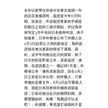
去年以留學生的身分在東京就讀一年
的語言進修課程，簽證是今年6月到
期。依規定，申請簽證更新的手續是
到期日之前的三個月開始，所以我本
來預定3月中旬回日本後再申請。殊不
知後來，日本外務省公布了外國人自
4月3日起禁止入境的新規定，我的簽
證就在無法更新的情況下過期。因
此，這半年內無法赴日的原因，除了
日方的防疫對策之外，居留簽證「過
期」也是因素之一。猶記得7月底，外
務省公布「擁有居留簽證，並在4月3
日之前從日本出境」的外國人，只要
準備好必要文件，8月5日起可重新入
境。我從日本回來時仍擁有居留簽
證，它卻在無法赴日的期間到期。其
實蠻微妙的，有種「我應該可以去
吧！」的感覺，畢竟讓它過期的不是