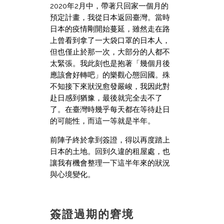
2020年2月中，帶著只回家一個月的
預定計畫，我從日本返回臺灣。當時
日本的疫情剛開始蔓延，雖然走在路
上曾看到拿了一大袋口罩的日本人，
但也僅止於那一次，大部分的人都不
太緊張。我此刻也是抱著「幾個月後
應該會好轉吧」的樂觀心態回國。殊
不知接下來狀況愈發嚴峻，我因此對
赴日感到猶豫，最後就完全去不了
了。在臺灣時幾乎每天都在等待赴日
的可能性，而這一等就是半年。
前陣子終於拿到簽證，得以再度踏上
日本的土地。回到久違的租屋處，也
讓我有機會整理一下這半年來的狀況
與心境變化。
簽證過期的窘境