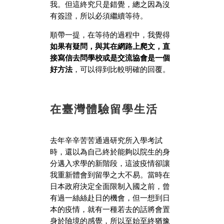
我。但這終究只是錯覺，總之因為沒
有簽證，所以必須繼續等待。
順帶一提，在等待的過程中，我覺得
如果有疑問，與其在網路上爬文，直
接寫信去問學校或是交流協會是一個
好方法
，可以得到比較明確的回覆。
在臺灣體驗留學生活
去年辛辛苦苦通過研究所入學考試
時，還以為自己終於能夠以院生的身
分邁入求學的新階段，這波疫情卻讓
我重新體會到留學之大不易。當時在
日本政府決定全面限制入國之前，曾
有過一絲絲赴日的機會，但一想到日
本的疫情，就有一種若去的話將會置
身於險境的感覺，所以至始至終猶豫