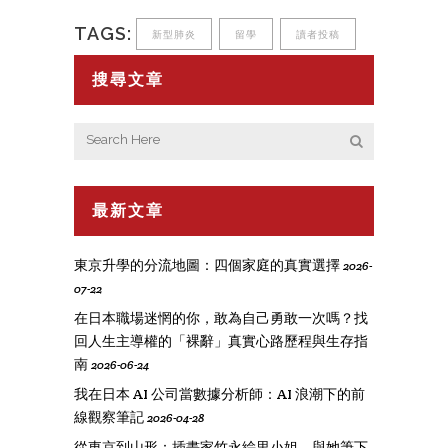
TAGS:
新型肺炎
留學
讀者投稿
搜尋文章
最新文章
東京升學的分流地圖：四個家庭的真實選擇
2026-
07-22
在日本職場迷惘的你，敢為自己勇敢一次嗎？找
回人生主導權的「裸辭」真實心路歷程與生存指
南
2026-06-24
我在日本 AI 公司當數據分析師：AI 浪潮下的前
線觀察筆記
2026-04-28
從東京到山形：插畫家竹永絵里小姐，與她筆下