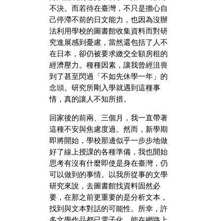
不決。而若待在臺灣，不只是擔心自
己停滯不前的日文能力，也因為沒辦
法利用學校的圖書館收集資料而對研
究進展感到憂慮，當然還包括了人不
在日本，卻仍被要求繳交全額房租的
經濟壓力。種種因素，讓我曾經沮喪
到了甚至閃過「不如先休學一年」的
念頭。研究所剛入學就遇到這種事
情，真的讓人不知所措。
回家後的前兩、三個月，我一直帶著
這種不安與焦慮度過。然而，新學期
即將開始，學校那邊似乎一步步地做
好了線上授課的各種準備，我也開始
思考有沒有什麼即使是身在臺灣，仍
可以做到的事情。以我所從事的文學
研究來說，去圖書館找資料固然必
要，在那之前更重要的是分析文本，
找到與文本對話的可能性。所幸，許
多文學作品都已電子化，能在網路上