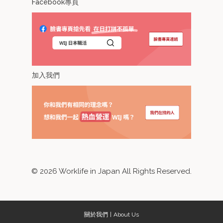
Facebook專頁
加入我們
©
2026
Worklife in Japan All Rights Reserved.
關於我們
About Us