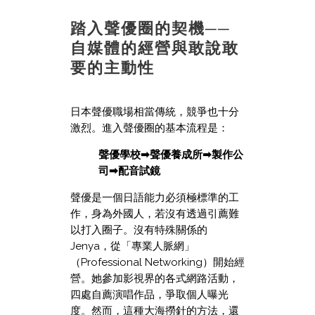
踏入聲優圈的契機──
自媒體的經營與敢說敢
要的主動性
日本聲優職場相當傳統，競爭也十分
激烈。進入聲優圈的基本流程是：
聲優學校➡聲優養成所➡製作公
司➡配音試鏡
聲優是一個日語能力必須極標準的工
作，身為外國人，若沒有透過引薦難
以打入圈子。沒有特殊關係的
Jenya，從「專業人脈網」
（Professional Networking）開始經
營。她參加影視界的各式網路活動，
四處自薦演唱作品，爭取個人曝光
度。然而，這種大海撈針的方法，還