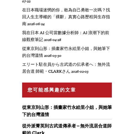
07-22
在日本職場迷惘的你，敢為自己勇敢一次嗎？找
回人生主導權的「裸辭」真實心路歷程與生存指
南
2026-06-24
我在日本 AI 公司當數據分析師：AI 浪潮下的前
線觀察筆記
2026-04-28
從東京到山形：插畫家竹永絵里小姐，與她筆下
的台灣溫情
2026-03-30
エリート駐在員から古武道の伝承者へ：無外流
居合道 師範・CLARKさん
2026-02-03
您可能感興趣的文章
從東京到山形：插畫家竹永絵里小姐，與她筆
下的台灣溫情
從外派菁英到古武道傳承者 – 無外流居合道師
範的 Clark