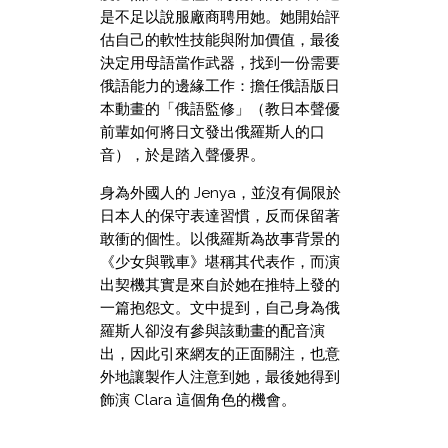
是不足以說服廠商聘用她。她開始評
估自己的軟性技能與附加價值，最後
決定用母語當作武器，找到一份需要
俄語能力的邊緣工作：擔任俄語版日
本動畫的「俄語監修」（教日本聲優
前輩如何將日文發出俄羅斯人的口
音），於是踏入聲優界。
身為外國人的 Jenya，並沒有侷限於
日本人的保守表達習慣，反而保留著
敢衝的個性。以俄羅斯為故事背景的
《少女與戰車》堪稱其代表作，而演
出契機其實是來自於她在推特上發的
一篇抱怨文。文中提到，自己身為俄
羅斯人卻沒有參與該動畫的配音演
出，因此引來網友的正面關注，也意
外地讓製作人注意到她，最後她得到
飾演 Clara 這個角色的機會。