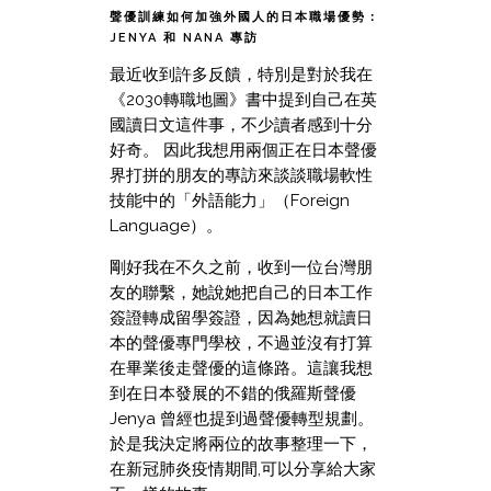
聲優訓練如何加強外國人的日本職場優勢：
JENYA 和 NANA 專訪
最近收到許多反饋，特別是對於我在
《2030轉職地圖》書中提到自己在英
國讀日文這件事，不少讀者感到十分
好奇。 因此我想用兩個正在日本聲優
界打拼的朋友的專訪來談談職場軟性
技能中的「外語能力」（Foreign
Language）。
剛好我在不久之前，收到一位台灣朋
友的聯繫，她說她把自己的日本工作
簽證轉成留學簽證，因為她想就讀日
本的聲優專門學校，不過並沒有打算
在畢業後走聲優的這條路。這讓我想
到在日本發展的不錯的俄羅斯聲優
Jenya 曾經也提到過聲優轉型規劃。
於是我決定將兩位的故事整理一下，
在新冠肺炎疫情期間,可以分享給大家