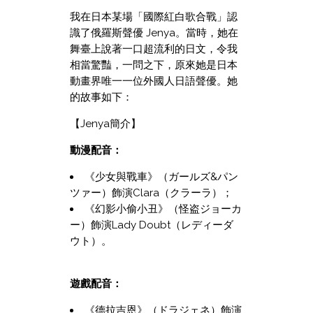
我在日本某場「國際紅白歌合戰」認
識了俄羅斯聲優 Jenya。當時，她在
舞臺上說著一口超流利的日文，令我
相當驚豔，一問之下，原來她是日本
動畫界唯一一位外國人日語聲優。她
的故事如下：
【Jenya簡介】
動漫配音：
《少女與戰車》（ガールズ&パン
ツァー）飾演Clara（クラーラ）；
《幻影小偷小丑》（怪盗ジョーカ
ー）飾演Lady Doubt（レディーダ
ウト）。
遊戲配音：
《德拉吉恩》（ドラジェネ）飾演