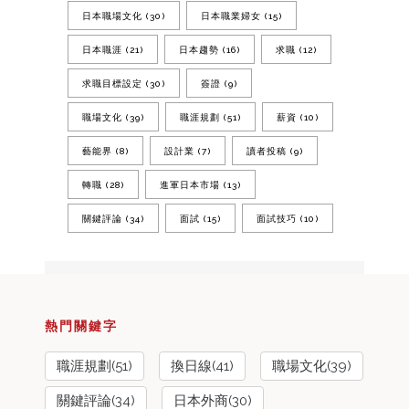
日本職場文化
(30)
日本職業婦女
(15)
日本職涯
(21)
日本趨勢
(16)
求職
(12)
求職目標設定
(30)
簽證
(9)
職場文化
(39)
職涯規劃
(51)
薪資
(10)
藝能界
(8)
設計業
(7)
讀者投稿
(9)
轉職
(28)
進軍日本市場
(13)
關鍵評論
(34)
面試
(15)
面試技巧
(10)
熱門關鍵字
職涯規劃(51)
換日線(41)
職場文化(39)
關鍵評論(34)
日本外商(30)