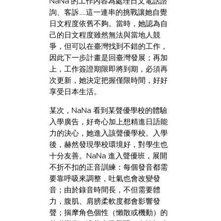
NaNa 的工作內容為處理日文電話諮
詢、客訴……這一連串的挑戰讓她自覺
日文程度依舊不夠。當時，她認為自
己的日文程度雖然無法與當地人競
爭，但可以在臺灣找到不錯的工作，
因此下一步計畫是回臺灣發展；再加
上，工作簽證期限即將到期，必須再
次更新，她決定把握僅限時間，好好
享受日本生活。
某次，NaNa 看到某聲優學校的體驗
入學廣告，好奇心加上想精進日語能
力的決心，她進入該聲優學校。入學
後，赫然發現學校環境好，對學生也
十分友善。NaNa 進入聲優班，展開
不折不扣的正音訓練：每個發音都需
要靠呼吸來調整，吐氣也會改變發
音；由於錄音時間長，不但需要體
力，腹肌、肩膀柔軟度都會影響發
聲；揣摩角色個性（懶散或機動）的