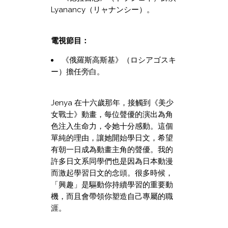
Lyanancy（リャナンシー）。
電視節目：
《俄羅斯高斯基》（ロシアゴスキ
ー）擔任旁白。
Jenya 在十六歲那年，接觸到《美少
女戰士》動畫，每位聲優的演出為角
色注入生命力，令她十分感動。這個
單純的理由，讓她開始學日文，希望
有朝一日成為動畫主角的聲優。我的
許多日文系同學們也是因為日本動漫
而激起學習日文的念頭。很多時候，
「興趣」是驅動你持續學習的重要動
機，而且會帶領你塑造自己專屬的職
涯。