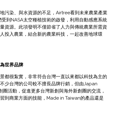
污染、與水資源的不足，Airtree看到未來農業產業
們受到NASA太空種植技術的啟發，利用自動感應系統
量資源。此項發明不僅節省了人力與傳統農業所需資
人投入農業，結合新的農業科技，一起改善地球環
以成為世界品牌
景都很紮實，非常符合台灣一直以來都以科技為主的
不少台灣的公司較不擅長品牌行銷，但由Japan
速器以及新創圈活動，促進更多台灣新創與海外新創圈的交流，
業方面的技能，Made in Taiwan的產品還是