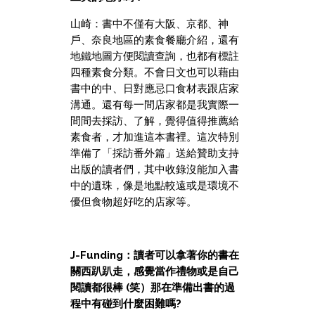
山崎：書中不僅有大阪、京都、神
戶、奈良地區的素食餐廳介紹，還有
地鐵地圖方便閱讀查詢，也都有標註
四種素食分類。不會日文也可以藉由
書中的中、日對應忌口食材表跟店家
溝通。還有每一間店家都是我實際一
間間去採訪、了解，覺得值得推薦給
素食者，才加進這本書裡。這次特別
準備了「採訪番外篇」送給贊助支持
出版的讀者們，其中收錄沒能加入書
中的遺珠，像是地點較遠或是環境不
優但食物超好吃的店家等。
J-Funding：讀者可以拿著你的書在
關西趴趴走，感覺當作禮物或是自己
閱讀都很棒 (笑）那在準備出書的過
程中有碰到什麼困難嗎?