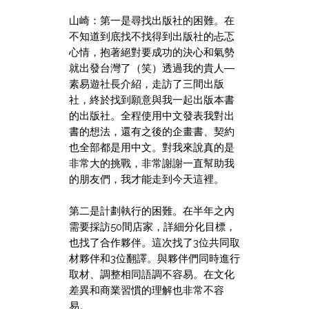
山崎：第一是尋找出版社的困難。
在
不知道到底找不找得到出版社的忐忑
心情，抱著絕對要成功的決心和氣勢
就出發台灣了（笑）透過我的貴人―
素易遊社長介紹，走訪了三間出版
社，終於找到願意與我一起出版本書
的出版社。全程使用中文發表我對出
書的想法，還有之後的企畫書、契約
也全部都是用中文。對我來說真的是
非常大的挑戰，非常謝謝一直幫助我
的朋友們，我才能走到今天這裡。
第二是計劃執行的困難。
在半年之內
需要採訪50間店家，詳細分化目標，
也找了合作夥伴。這次找了3位共同取
材夥伴和3位翻譯。與夥伴們同時進行
取材、調整相同語調不容易。在文化
差異和商業習慣的理解也非常不容
易。