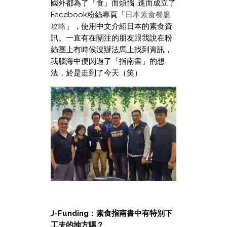
國外都為了『食』而煩惱…進而成立了
Facebook粉絲專頁「
日本素食餐廳
攻略
」，使用中文介紹日本的素食資
訊。一直有在關注的朋友跟我說在粉
絲團上有時候沒辦法馬上找到資訊，
我腦海中便閃過了「指南書」的想
法，於是走到了今天（笑）
J-Funding：素食指南書中有特別下
工夫的地方嗎？