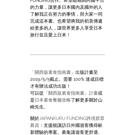
FUNDING合作。希望能藉由跨國平台
的力量，讓更多日本國內及國外的人
了解我正在努力的事情，與大家一同
完成這本書。也希望將我的初衷傳遞
給更多的人，讓世界更多人享受日本
旅行並且愛上日本！
「關西版素食指南書」
出版計畫至
2019/5/5截止。需要 100% 達成目標
才有辦法成功出版！
可以從
「關西版素食指南書」計畫
或
是
日本素食餐廳攻略
了解更多關於山
崎先生。
關於
JAPANKURU FUNDING跨境群眾
募資
：支援能讓訪日外國遊客獲得嶄
新體驗的專案。募集讓遊客更舒適、