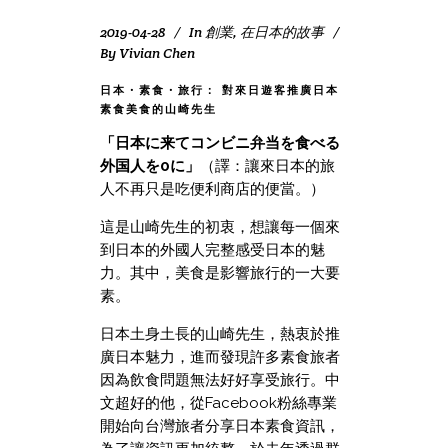
2019-04-28
In
創業
,
在日本的故事
By
Vivian Chen
日本・素食・旅行： 對來日遊客推廣日本
素食美食的山崎先生
「
日本に来てコンビニ弁当を食べる
外国人を0に」
（譯：讓來日本的旅
人不再只是吃便利商店的便當。）
這是山崎先生的初衷，想讓每一個來
到日本的外國人完整感受日本的魅
力。其中，美食是影響旅行的一大要
素。
日本土身土長的山崎先生，熱衷於推
廣日本魅力，進而發現許多素食旅者
因為飲食問題無法好好享受旅行。中
文超好的他，從Facebook粉絲專業
開始向台灣旅者分享日本素食資訊，