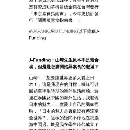
為了讓資訊更加統整，於去年透過群
眾募資成功募得目標金額在台灣發行
「東京素食指南書」，今年更預計發
行「關西版素食指南書」！
※
JAPANKURU FUNDING
以下簡稱J-
Funding
J-Funding：山崎先生原本不是素食
者，但是是怎麼開始與素食的邂逅？
山崎：「
想要讓世界更多人愛上日
本！」這是我現在的目標，機緣可以
回朔至學生時期的海外生活經驗。透
過在泰國及中國的海外生活，我發現
日本的魅力，二度愛上自己的國家同
時，
「日本的魅力是否還沒有傳達至
全世界？」
這樣的疑問不停地在我腦
海中閃過。於是我在學生時代成立了