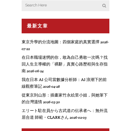
最新文章
東京升學的分流地圖：四個家庭的真實選擇
2026-
07-22
在日本職場迷惘的你，敢為自己勇敢一次嗎？找
回人生主導權的「裸辭」真實心路歷程與生存指
南
2026-06-24
我在日本 AI 公司當數據分析師：AI 浪潮下的前
線觀察筆記
2026-04-28
從東京到山形：插畫家竹永絵里小姐，與她筆下
的台灣溫情
2026-03-30
エリート駐在員から古武道の伝承者へ：無外流
居合道 師範・CLARKさん
2026-02-03