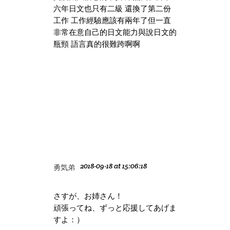
六年日文也只有二級 還換了第二份
工作 工作經驗應該有兩年了但一直
非常在意自己的日文能力與說日文的
瓶頸 語言真的很難跨啊啊
2018-09-18 at 15:06:18
勇気弟
さすが、お姉さん！
頑張ってね、ずっと応援してあげま
すよ：）