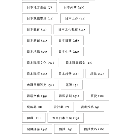
日本地方創生
(7)
日本外商
(30)
日本就職市場
(12)
日本工作
(22)
日本教育
(11)
日本文化觀察
(14)
日本新創
(21)
日本日商
(28)
日本求職
(13)
日本生活
(22)
日本職場文化
(30)
日本職業婦女
(15)
日本職涯
(21)
日本趨勢
(16)
求職
(12)
求職目標設定
(30)
簽證
(9)
職場文化
(39)
職涯規劃
(51)
薪資
(10)
藝能界
(8)
設計業
(7)
讀者投稿
(9)
轉職
(28)
進軍日本市場
(13)
關鍵評論
(34)
面試
(15)
面試技巧
(10)