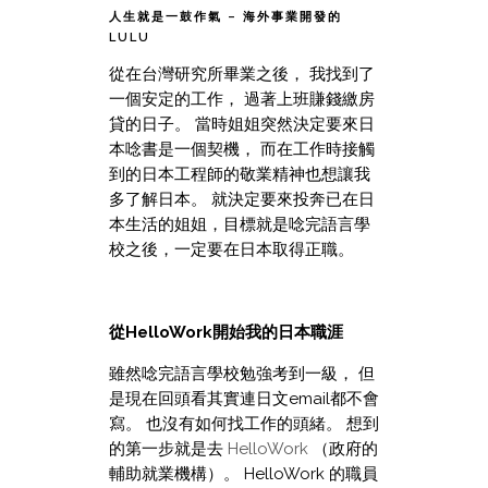
人生就是一鼓作氣 – 海外事業開發的
LULU
從在台灣研究所畢業之後， 我找到了
一個安定的工作， 過著上班賺錢繳房
貸的日子。 當時姐姐突然決定要來日
本唸書是一個契機， 而在工作時接觸
到的日本工程師的敬業精神也想讓我
多了解日本。 就決定要來投奔已在日
本生活的姐姐，目標就是唸完語言學
校之後，一定要在日本取得正職。
從HelloWork開始我的日本職涯
雖然唸完語言學校勉強考到一級， 但
是現在回頭看其實連日文email都不會
寫。 也沒有如何找工作的頭緒。 想到
的第一步就是去
HelloWork
（政府的
輔助就業機構）。 HelloWork 的職員