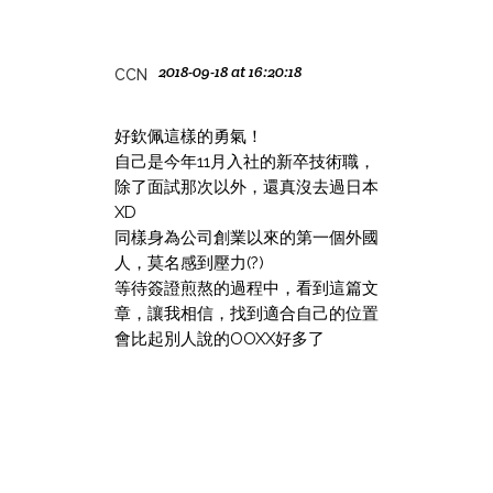
2018-09-18 at 16:20:18
CCN
好欽佩這樣的勇氣！
自己是今年11月入社的新卒技術職，
除了面試那次以外，還真沒去過日本
XD
同樣身為公司創業以來的第一個外國
人，莫名感到壓力(?)
等待簽證煎熬的過程中，看到這篇文
章，讓我相信，找到適合自己的位置
會比起別人說的OOXX好多了