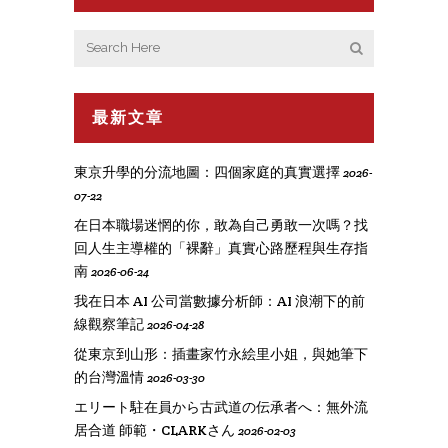
最新文章
東京升學的分流地圖：四個家庭的真實選擇
2026-
07-22
在日本職場迷惘的你，敢為自己勇敢一次嗎？找
回人生主導權的「裸辭」真實心路歷程與生存指
南
2026-06-24
我在日本 AI 公司當數據分析師：AI 浪潮下的前
線觀察筆記
2026-04-28
從東京到山形：插畫家竹永絵里小姐，與她筆下
的台灣溫情
2026-03-30
エリート駐在員から古武道の伝承者へ：無外流
居合道 師範・CLARKさん
2026-02-03