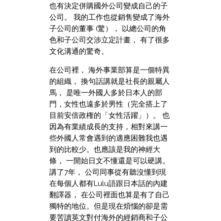
也有決定併購國外公司變成自己的子
公司。 我的工作也從銷售變成了海外
子公司的董事 (驚）， 以總公司的角
色和子公司交涉立定計畫， 有了很多
文化溝通的驚奇。
在公司裡， 海外事業部算是一個特異
的組織， 換句話講就是社長的親屬人
馬， 是唯一外國人多於日本人的部
門，女性也遠多於男性（完全搭上了
目前安倍政権的「女性活躍」）。 也
因為有業績成長的支持，相對來講一
些外國人常會遇到的適應困難我也遇
到的比較少。也應該是我的神經大
條， 一開始日文不懂還是可以硬講。
講了7年， 公司同事從有聽沒懂到現
在每個人都有Lulu語跟日本話的內建
翻譯器， 在公司裡面也算是有了自己
獨特的地位。但是現在煩惱的卻是需
要苦讀英文對付海外的經銷商和子公