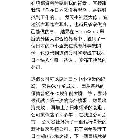
在填寫資料時聽到我的背景， 直接跟
我講『你在日本又沒有學歷， 是很難
找到工作的』。 我天生神經大條， 這
種話左耳進右耳出， 也就只管著做自
己能做的事。 結果在 HelloWork 舉
辦的外國人聯合招募會中，遇到了一
個日本的中小企業在找海外事業開
發，也沒想到這個公司就變成了我在
日本快八年唯一待過， 充滿了挑戰的
公司。
這個公司可以說是日本中小企業的縮
影。 它在60年前成立， 因為產品的
優勢曾經在20幾年前大賺一筆， 那時
候就試了第一次的海外擴張， 結果出
海失敗， 再加上了日本經濟的衰退，
公司就低迷了10多年， 在我進公司之
前， 公司從社外請了一個銀行背景的
新社長來整頓公司。 花了兩年整理了
日本國內市場之後， 下一個目標就是