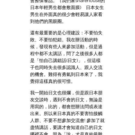
會擦保養品。（我們家sharehouse的
日本年輕男生都會敷面膜) 日本女生
男生在外面真的很少會輕易讓人家看
到他們的黑眼圈。
還有最重要的是心理建設：不要怕失
敗、不要怕犯錯。我在辦活動的時
候，發現有些人來參加活動，但是過
程中都不太講話，問了之後很多人都
是「怕自己講錯話(日文)」，但這樣
子也同時失去很多認識人、跟人交流
的機會。難得有勇氣到日本來了，我
覺得這樣真的很可惜。
我一開始日文也很爛，但是跟日本朋
友交談時，遇到不會的日文，無論是
用寫的，比的，都會想辦法問或表達
出來。所以來日本真的不要害怕接觸
人群、不要不想參加交流會! 參加了就
盡情講話，要講才會知道自己的日文
哪裡不會。因為「說」才是真的最難