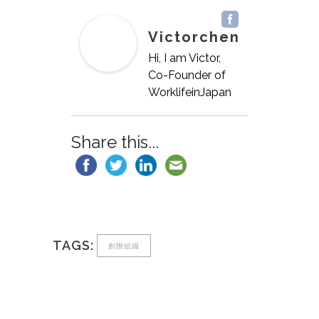
Victorchen
Hi, I am Victor,
Co-Founder of
WorklifeinJapan
Share this...
TAGS:
創辦組織