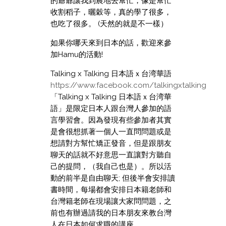
的爺爺讓我到農地去幫忙，像是幫忙
收割稻子，曬穀等，真的學了很多，
也吃了很多。 (天然的就是不一樣）
如果你哪天來到日本的話，歡迎來參
加Hamu的活動!
Talking x Talking 日本語ｘ台湾華語
https://www.facebook.com/talkingxtalking
「Talking x Talking 日本語ｘ台湾華
語」是限定日本人跟台灣人參加的語
言學習會。因為發現有些參加者其實
是會很想抓著一個人一直問問題或是
想請對方幫忙矯正發音，但是跟朋友
聊天的話就不好意思一直讓對方聽自
己的提問，（我自己也是）。所以活
動的前半是自由聊天; 但後半會安排讀
書時間，每場都會安排日本籍老師和
台灣籍老師在現場讓大家問問題，之
前也有辦過請我的日本朋友來教台灣
人在日本如何求職的講座。