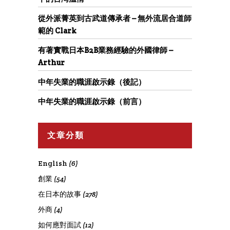
從外派菁英到古武道傳承者 – 無外流居合道師
範的 Clark
有著實戰日本B2B業務經驗的外國律師 –
Arthur
中年失業的職涯啟示錄（後記）
中年失業的職涯啟示錄（前言）
文章分類
English
(6)
創業
(54)
在日本的故事
(278)
外商
(4)
如何應對面試
(12)