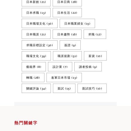
日本新創
(21)
日本日商
(28)
日本求職
(13)
日本生活
(22)
日本職場文化
(30)
日本職業婦女
(15)
日本職涯
(21)
日本趨勢
(16)
求職
(12)
求職目標設定
(30)
簽證
(9)
職場文化
(39)
職涯規劃
(51)
薪資
(10)
藝能界
(8)
設計業
(7)
讀者投稿
(9)
轉職
(28)
進軍日本市場
(13)
關鍵評論
(34)
面試
(15)
面試技巧
(10)
熱門關鍵字