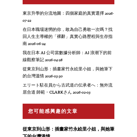
東京升學的分流地圖：四個家庭的真實選擇
2026-
07-22
在日本職場迷惘的你，敢為自己勇敢一次嗎？找
回人生主導權的「裸辭」真實心路歷程與生存指
南
2026-06-24
我在日本 AI 公司當數據分析師：AI 浪潮下的前
線觀察筆記
2026-04-28
從東京到山形：插畫家竹永絵里小姐，與她筆下
的台灣溫情
2026-03-30
エリート駐在員から古武道の伝承者へ：無外流
居合道 師範・CLARKさん
2026-02-03
您可能感興趣的文章
從東京到山形：插畫家竹永絵里小姐，與她筆
下的台灣溫情