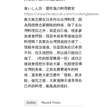
食いしん坊・愛吃鬼の料理教室
https://www.facebook.com/cookingtaiwan
教大家怎麼在日本作出台灣料理。因
為我很懷念家鄉味的時候，除了去台
灣料理店之外，就是自己做。很多參
加者會問我：我原本就有學過做這些
料理嗎？其實在台灣買就很方便了，
我根本就沒做過。但是因為在日本買
不到，但又很想吃，所以就只能自己
做了。（吃的慾望勝過一切）成功之
後就會很想分享給大家，也順便宣傳
台灣的美食。之前在農曆過年的時
候，還有教大家怎麼作「發糕」跟水
餃。做完之後，大家邊聊天邊享用自
己作的料理，氣氛真的很好。
Author
Recent Posts