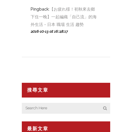
Pingback:
【お疲れ様！初秋來去鄉
下住一晚】一起編織「自己流」的海
外生活 - 日本 職場 生活 趨勢
2016-10-13 at 16:28:17
搜尋文章
最新文章