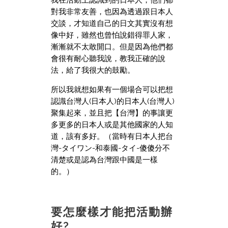
對我非常友善，也因為透過跟日本人
交談，才知道自己的日文其實沒有想
像中好，雖然也曾怕說錯得罪人家，
漸漸就不太敢開口。但是因為他們都
會很有耐心聽我說，教我正確的說
法，給了我很大的鼓勵。
所以我就想如果有一個場合可以把想
認識台灣人(日本人)的日本人(台灣人)
聚集起來，並且把【台灣】的事讓更
多更多的日本人或是其他國家的人知
道，該有多好。（當時有日本人把台
灣-タイワン-和泰國-タイ-傻傻分不
清楚或是認為台灣跟中國是一樣
的。）
要怎麼樣才能把活動辦
好?