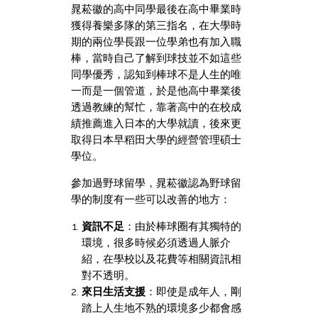
晁菘徽的高中同學最後在高中畢業時
獲得養樂多隊的第三指名，在大學時
期的兩位學長跟一位學弟也有加入職
棒，當時自己了解到球技並不如這些
同學優秀，認知到棒球不是人生的唯
一而是一個管道，於是他高中畢業後
透過教練的幫忙，靠著高中的在校成
績推薦進入日本的大學就讀，後來更
取得日本早稻田大學的經營管理碩士
學位。
參加過野球留學，晁菘徽認為野球留
學的制度有一些可以改善的地方：
資訊不足
：由於棒球圈有其獨特的
環境，很多時候必須透過人脈介
紹，在學校以及花費等相關資訊相
對不透明。
來日生活支援
：即使是成年人，剛
踏上人生地不熟的環境多少都會感