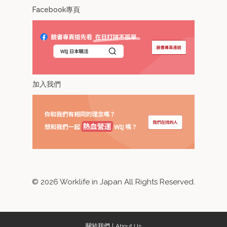
Facebook專頁
加入我們
©
2026
Worklife in Japan All Rights Reserved.
關於我們
About Us