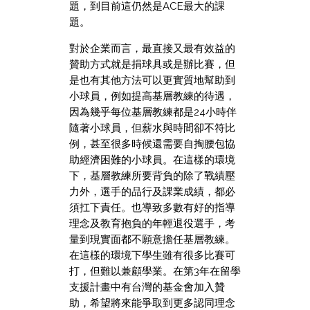
題，到目前這仍然是ACE最大的課
題。
對於企業而言，最直接又最有效益的
贊助方式就是捐球具或是辦比賽，但
是也有其他方法可以更實質地幫助到
小球員，例如提高基層教練的待遇，
因為幾乎每位基層教練都是24小時伴
隨著小球員，但薪水與時間卻不符比
例，甚至很多時候還需要自掏腰包協
助經濟困難的小球員。在這樣的環境
下，基層教練所要背負的除了戰績壓
力外，選手的品行及課業成績，都必
須扛下責任。也導致多數有好的指導
理念及教育抱負的年輕退役選手，考
量到現實面都不願意擔任基層教練。
在這樣的環境下學生雖有很多比賽可
打，但難以兼顧學業。在第3年在留學
支援計畫中有台灣的基金會加入贊
助，希望將來能爭取到更多認同理念