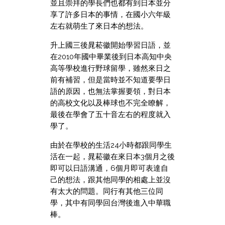
並且崇拜的學長們也都有到日本並分
享了許多日本的事情，在國小六年級
左右就萌生了來日本的想法。
升上國三後晁菘徽開始學習日語，並
在2010年國中畢業後到日本高知中央
高等學校進行野球留學，雖然來日之
前有補習，但是當時並不知道要學日
語的原因，也無法掌握要領，對日本
的高校文化以及棒球也不完全瞭解，
最後在學會了五十音左右的程度就入
學了。
由於在學校的生活24小時都跟同學生
活在一起，晁菘徽在來日本3個月之後
即可以日語溝通，6個月即可表達自
己的想法，跟其他同學的相處上並沒
有太大的問題。同行有其他三位同
學，其中有同學回台灣後進入中華職
棒。