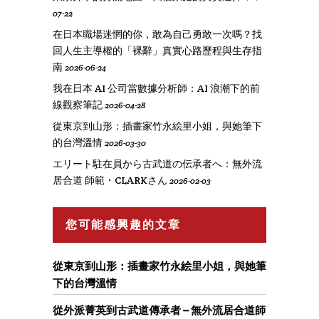
07-22
在日本職場迷惘的你，敢為自己勇敢一次嗎？找
回人生主導權的「裸辭」真實心路歷程與生存指
南
2026-06-24
我在日本 AI 公司當數據分析師：AI 浪潮下的前
線觀察筆記
2026-04-28
從東京到山形：插畫家竹永絵里小姐，與她筆下
的台灣溫情
2026-03-30
エリート駐在員から古武道の伝承者へ：無外流
居合道 師範・CLARKさん
2026-02-03
您可能感興趣的文章
從東京到山形：插畫家竹永絵里小姐，與她筆
下的台灣溫情
從外派菁英到古武道傳承者 – 無外流居合道師