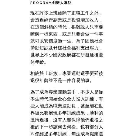
PROGRAM創辦人專訪
現在許多上班族除了正職工作之外，
會透過經營副業或是投資增加收入，
在這個斜槓的時代，很難說人只需要
瞭解一樣東西，或是只要會做一件事
就可以安穩度過一生。為了因應社會
勞動短缺及舒緩社會福利支出壓力，
世界上不少國家政府都在研擬延後退
休年齡。
相較於上班族，專業運動選手要延後
退役年齡並不是一件容易的事。
為了成為專業運動選手，不少人是從
學生時代開始全心全力投入訓練，有
些人能成為職業運動員，甚至能在世
界級比賽展現多年訓練成果，勝利的
激情過後，沒有人能保障他們退役之
後的下一步該何去何從。也有部分人
即使經過多年訓練，無法成為職業選