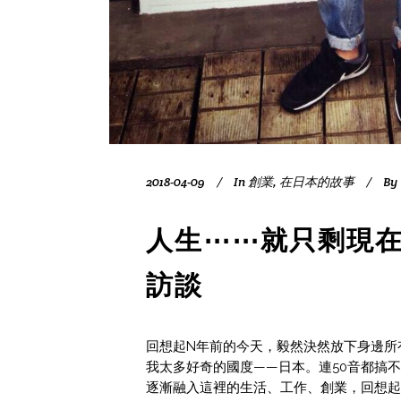
2018-04-09
In
創業
,
在日本的故事
By
人生⋯⋯就只剩現在
訪談
回想起N年前的今天，毅然決然放下身邊所
我太多好奇的國度——日本。連50音都搞
逐漸融入這裡的生活、工作、創業，回想起