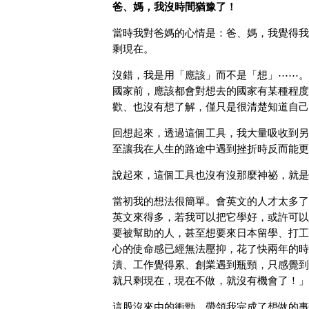
爸、媽，我沒時間猶豫了！
當時我對爸媽的心情是：爸、媽，我覺得我
剩現在。
沒錯，我是用「應該」而不是「想」⋯⋯。
國家前，應該都會對想去的國家有某種程度
歡、也沒有想了解，僅只是很清楚知道自己
回想起來，透過這個工具，我大量吸收到另
至讓我在人生的路途中遇到挫折時反而能更
說起來，這個工具也沒有沒那麼神祕，就是
當初我的想法很簡單。會英文的人才太多了
英文來得多，若我可以把它學好，或許可以
要被幫助的人，甚至想要來日本留學、打工
心的使命感已經無法壓抑，花了快兩年的時
潰、工作覺得累、創業遇到瓶頸，只感覺到
就只剩現在，現在不做，就沒有機會了！」
這股沒來由的衝勁，帶領我完成了想做的事