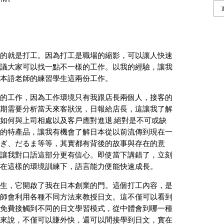
的就是打工。因為打工是職場的縮影，可以讓人快速
議大家可以找一點不一樣的工作。以我的經驗，讓我
本語老師的練習學生這兩份工作。
的工作，因為工作環境只有我跟店長兩個人，接客的
期需要分析當天來客狀況，日報給店長，這讓我了解
如何與上司相處以及客戶應對進退,絕對是不可或缺
的特產品，讓我有機會了解日本從以前流傳到現在一
ぎ、だるま等等，其實都有背後的故事與存在的意
讓我對口語這部分更有信心。即使當下講錯了，立刻
在這樣的環境訓練下，語言能力便能快速成長。
生，它開啟了我在日本創業的門。這個打工內容，是
師會利用各種不同方法來教授日文。這不僅可以看到
免費接觸到不同的日文學習模式，從中體會到哪一種
來說，不僅可以賺外快，還可以間接學到日文，實在