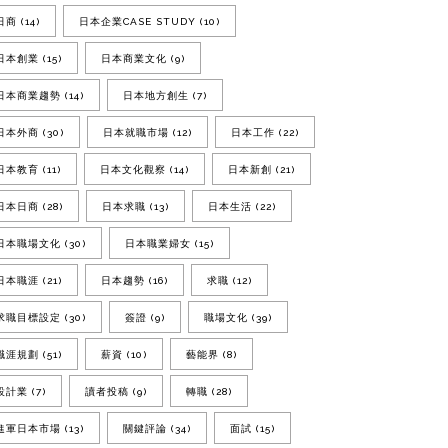
日商
(14)
日本企業CASE STUDY
(10)
日本創業
(15)
日本商業文化
(9)
日本商業趨勢
(14)
日本地方創生
(7)
日本外商
(30)
日本就職市場
(12)
日本工作
(22)
日本教育
(11)
日本文化觀察
(14)
日本新創
(21)
日本日商
(28)
日本求職
(13)
日本生活
(22)
日本職場文化
(30)
日本職業婦女
(15)
日本職涯
(21)
日本趨勢
(16)
求職
(12)
求職目標設定
(30)
簽證
(9)
職場文化
(39)
職涯規劃
(51)
薪資
(10)
藝能界
(8)
設計業
(7)
讀者投稿
(9)
轉職
(28)
進軍日本市場
(13)
關鍵評論
(34)
面試
(15)