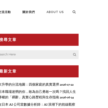
交流活動
關於我們
ABOUT US
搜尋文章
最新文章
京升學的分流地圖：四個家庭的真實選擇
2026-07-22
日本職場迷惘的你，敢為自己勇敢一次嗎？找回人生
導權的「裸辭」真實心路歷程與生存指南
2026-06-24
在日本 AI 公司當數據分析師：AI 浪潮下的前線觀察