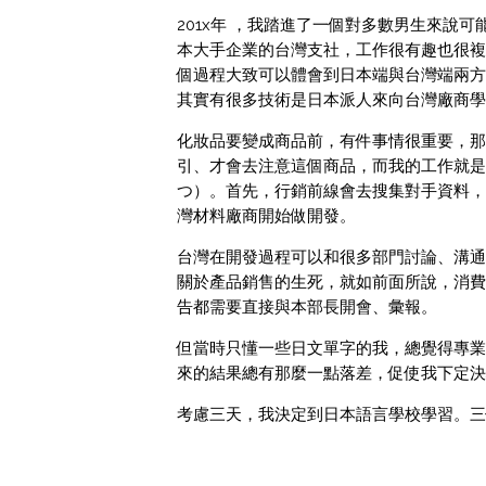
201x年 ，我踏進了一個對多數男生來說
本大手企業的台灣支社，工作很有趣也很複
個過程大致可以體會到日本端與台灣端兩方
其實有很多技術是日本派人來向台灣廠商學
化妝品要變成商品前，有件事情很重要，那
引、才會去注意這個商品，而我的工作就是
つ）。首先，行銷前線會去搜集對手資料，
灣材料廠商開始做開發。
台灣在開發過程可以和很多部門討論、溝通
關於產品銷售的生死，就如前面所說，消費
告都需要直接與本部長開會、彙報。
但當時只懂一些日文單字的我，總覺得專業
來的結果總有那麼一點落差，促使我下定決
考慮三天，我決定到日本語言學校學習。三