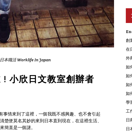
En
創
在
外
日本職活 Worklife In Japan
如
如
 ! 小欣日文教室創辦者
如
如
學
工
有事情來到了這裡，一個我既不感興趣、也不會引起
日
不清楚便莫名其妙的來到日本直到現在，在這裡生活、
來簡直是一個謎。
日