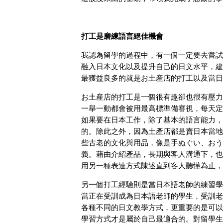
打工是磨練語言絕佳機會
我認為留學的過程中，有一個一定要去嘗試
融入日本文化以及提升自己的日文水平，建
最獲益良多的就是お土産店的打工以及當日
お土産店的打工是一個很有趣卻也很有壓力
一舉一動都會被用最高標準備審視，每天定
如果要在日本工作，除了基本的語言能力，
的。除此之外，因為土產店都是賣日本當地
些古老的文化與用品，像是手ぬぐい、おう
義。藉由介紹產品，長期與客人溝通下，也
用另一種表達方式陳述直到客人聽懂為止，
另一個打工經驗則是當日本語老師的練習學
當正在受訓成為日本語老師的學生，受訓老
各種不同的日文教學方式，更重要的是可以
學習方式才是屬於自己最適合的。對留學生