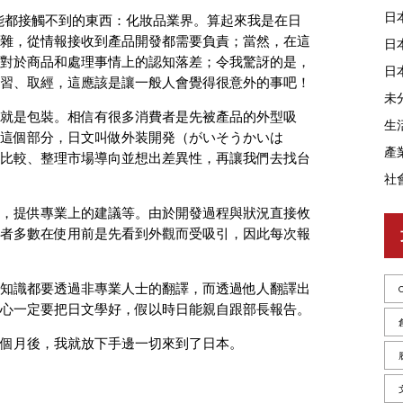
日
可能都接觸不到的東西：化妝品業界。算起來我是在日
雜，從情報接收到產品開發都需要負責；當然，在這
日
對於商品和處理事情上的認知落差；令我驚訝的是，
日
習、取經，這應該是讓一般人會覺得很意外的事吧！
未
就是包裝。相信有很多消費者是先被產品的外型吸
生
這個部分，日文叫做外装開発（がいそうかいは
產
比較、整理市場導向並想出差異性，再讓我們去找台
社
，提供專業上的建議等。由於開發過程與狀況直接攸
者多數在使用前是先看到外觀而受吸引，因此每次報
知識都要透過非專業人士的翻譯，而透過他人翻譯出
心一定要把日文學好，假以時日能親自跟部長報告。
個月後，我就放下手邊一切來到了日本。