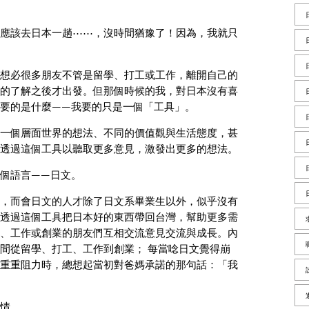
應該去日本一趟⋯⋯，沒時間猶豫了！因為，我就只
想必很多朋友不管是留學、打工或工作，離開自己的
的了解之後才出發。但那個時候的我，對日本沒有喜
要的是什麼——我要的只是一個「工具」。
一個層面世界的想法、不同的價值觀與生活態度，甚
透過這個工具以聽取更多意見，激發出更多的想法。
個語言——日文。
，而會日文的人才除了日文系畢業生以外，似乎沒有
透過這個工具把日本好的東西帶回台灣，幫助更多需
、工作或創業的朋友們互相交流意見交流與成長。內
間從留學、打工、工作到創業； 每當唸日文覺得崩
重重阻力時，總想起當初對爸媽承諾的那句話：「我
情。