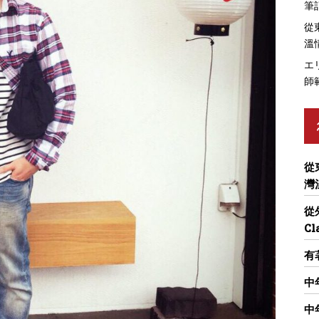
筆
從
溫
エ
師
從
灣
從
Cl
有
中
中