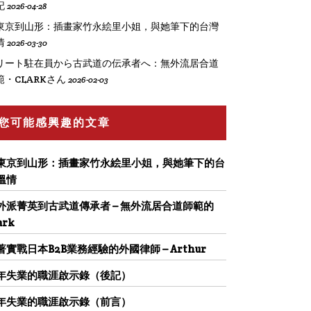
記
2026-04-28
東京到山形：插畫家竹永絵里小姐，與她筆下的台灣
情
2026-03-30
リート駐在員から古武道の伝承者へ：無外流居合道
範・CLARKさん
2026-02-03
您可能感興趣的文章
東京到山形：插畫家竹永絵里小姐，與她筆下的台
溫情
外派菁英到古武道傳承者 – 無外流居合道師範的
ark
著實戰日本B2B業務經驗的外國律師 – Arthur
年失業的職涯啟示錄（後記）
年失業的職涯啟示錄（前言）