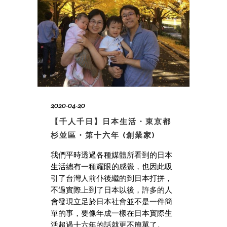
2020-04-20
【千人千日】日本生活・東京都
杉並區・第十六年 (創業家)
我們平時透過各種媒體所看到的日本
生活總有一種耀眼的感覺，也因此吸
引了台灣人前仆後繼的到日本打拼，
不過實際上到了日本以後，許多的人
會發現立足於日本社會並不是一件簡
單的事，要像年成一樣在日本實際生
活超過十六年的話就更不簡單了。