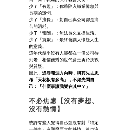
少了「有趣」：你將陷入職業倦怠與
長期的迷惘。
少了「擅長」：對自己與公司都是痛
苦的消耗。
少了「報酬」：無法長久支撐生活。
少了「貢獻」：最終會讓人懷疑人生
的意義。
這年代幾乎沒有人能都在一個公司待
到老，相信優秀的世代會更勇於挑戰
與質疑。
因此，
追尋職涯方向時，與其先去思
考「天花板有多高」，不如先問自
己：「什麼事讓我樂在其中？」
不必焦慮【沒有夢想、
沒有熱情】
或許有些人覺得自己並沒有對「特定
一件事」有那麼巨大的熱情，這也沒