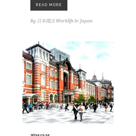
READ MORE
By
日本職活 Worklife In Japan
2024-12-24