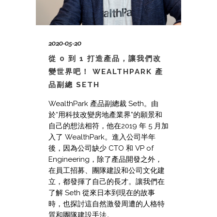
2020-05-20
從 0 到 1 打造產品，讓我們改
變世界吧！ WEALTHPARK 產
品副總 SETH
WealthPark 產品副總裁 Seth。由
於“用科技改變房地產業界”的願景和
自己的想法相符，他在2019 年 5 月加
入了 WealthPark。進入公司半年
後，因為公司缺少 CTO 和 VP of
Engineering，除了產品開發之外，
在員工招募、團隊建設和公司文化建
立，都發揮了自己的長才。讓我們在
了解 Seth 從來日本到現在的故事
時，也探討這自然激發周遭的人格特
質和團隊建設手法。