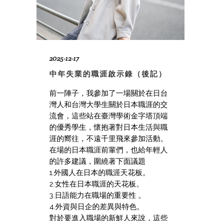
2025-12-17
中年失業的職涯啟示錄（後記）
前一陣子，我參加了一場關於在日台
灣人和台灣大學生關於日本職涯的交
流會，這些站在臺灣學術金字塔頂端
的優秀學生，懷抱著對日本生活與職
涯的嚮往，不遠千里飛來參加活動。
在場的日本職涯前輩們，也給年輕人
的許多建議，圍繞著下面議題
1.外國人在日本的職涯天花板。
2.女性在日本職涯的天花板。
3.日語能力在職場的重要性 。
4.外資與日企的差異與特色。
對於要進入職場的新鮮人來說，這些