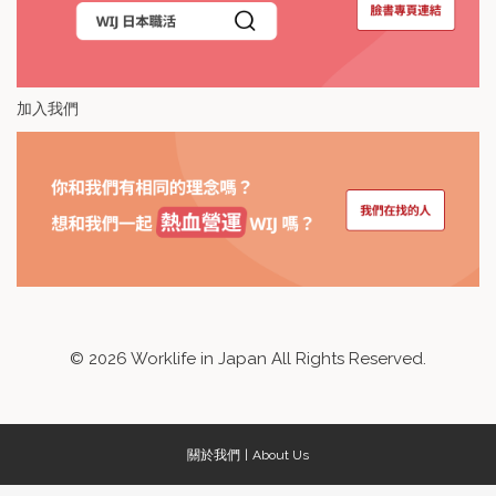
加入我們
©
2026
Worklife in Japan All Rights Reserved.
關於我們
About Us