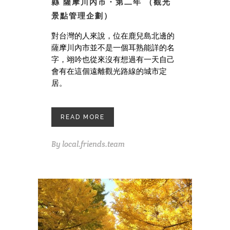
縣 薩摩川內市・第二年 （觀光
景點管理企劃）
對台灣的人來說，位在鹿兒島北邊的
薩摩川內市並不是一個耳熟能詳的名
字，翊吟也從來沒有想過有一天自己
會有在這個遠離觀光路線的城市定
居。
READ MORE
By
local.friends.team