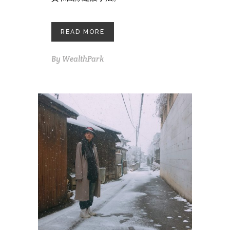
READ MORE
By
WealthPark