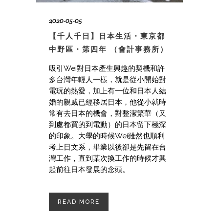
2020-05-05
【千人千日】日本生活・東京都
中野區・第四年 （會計事務所）
吸引Wei對日本產生興趣的契機和許
多台灣年輕人一樣，就是從小開始對
電玩的熱愛，加上有一位和日本人結
婚的親戚已經移居日本，他從小就時
常有去日本的機會，對整潔繁華（又
到處都買的到電動）的日本留下極深
的印象。大學的時候Wei雖然也順利
考上日文系，畢業以後卻是先留在台
灣工作，直到某次換工作的時候才興
起前往日本發展的念頭。
READ MORE