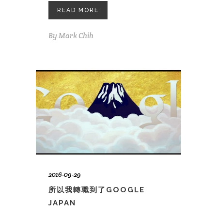
READ MORE
By
Mark Chih
2016-09-29
所以我轉職到了GOOGLE
JAPAN