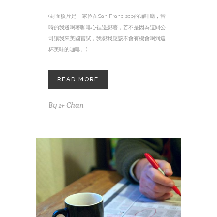
(封面照片是一家位在San Francisco的咖啡廳，當
時的我邊喝著咖啡心裡邊想著，若不是因為這間公
司讓我來美國嘗試，我想我應該不會有機會喝到這
杯美味的咖啡。)
READ MORE
By
1+ Chan