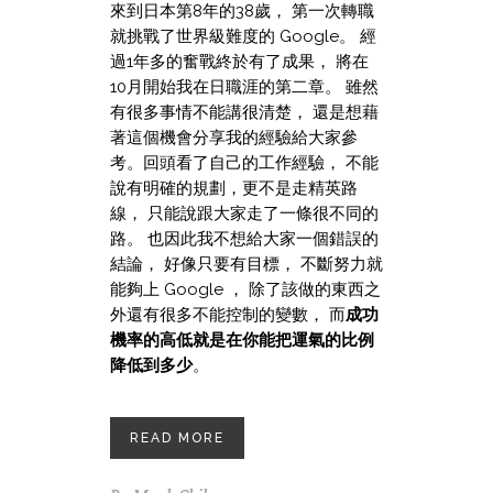
來到日本第8年的38歲， 第一次轉職
就挑戰了世界級難度的 Google。 經
過1年多的奮戰終於有了成果， 將在
10月開始我在日職涯的第二章。 雖然
有很多事情不能講很清楚， 還是想藉
著這個機會分享我的經驗給大家參
考。回頭看了自己的工作經驗， 不能
說有明確的規劃，更不是走精英路
線， 只能說跟大家走了一條很不同的
路。 也因此我不想給大家一個錯誤的
結論， 好像只要有目標， 不斷努力就
能夠上 Google ， 除了該做的東西之
外還有很多不能控制的變數， 而
成功
機率的高低就是在你能把運氣的比例
降低到多少
。
READ MORE