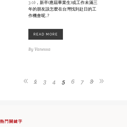
3.0
)，新卒(應屆畢業生)或工作未滿三
年的朋友該怎麼在台灣找到赴日的工
作機會呢…?
READ MORE
By
Vanessa
2
3
4
5
6
7
8
熱門關鍵字