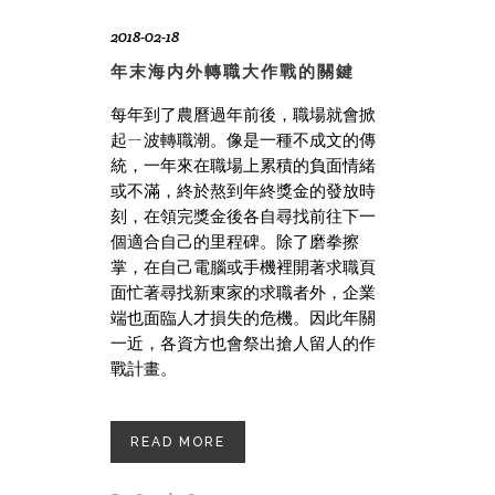
2018-02-18
年末海内外轉職大作戰的關鍵
每年到了農曆過年前後
，
職場就會掀
起ㄧ波轉職潮。像是一種不成文的傳
統，一年來在職場上累積的負面情緒
或不滿
，
終於熬到年終獎金的發放時
刻
，
在領完獎金後
各自尋找
前往下一
個適合自己的里程碑
。
除了磨拳擦
掌，在自己電腦或手機裡開著求職頁
面忙著尋找新東家的求職者外
，
企業
端也面臨人才損失的危機
。因此年關
一近，
各資方也會祭出搶人留人的作
戰計畫。
READ MORE