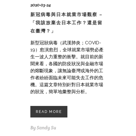
2020-03-24
新冠病毒與日本就業市場觀察 –
「我該放棄去日本工作？還是留
在臺灣？」
新型冠狀病毒（武漢肺炎；COVID-
19）愈演愈烈，全球就業市場勢必產
生一波人力重整的衝擊。就目前的新
聞來看，各國的防疫狀況與金融市場
的熔斷現象，讓無論臺灣或海外的工
作者紛紛面臨未來可能失去工作的危
機。這篇文章特別針對日本就業市場
的狀況，簡單地彙整與分析。
READ MORE
By
Sandy Su