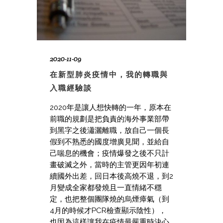
2020-11-09
在新型肺炎疫情中，我的轉職與
入職經驗談
2020年是讓人想快轉的一年，原本在
前職的規劃是把負責的海外事業部帶
到黑字之後瀟灑離職，放自己一個長
假到不熟悉的國度增廣見聞，並給自
己喘息的機會；疫情爆發之後不只計
畫破滅之外，當時的主管更因年初連
續國外出差，回日本後高燒不退，到2
月變成全家都發燒且一直情緒不穩
定，也把整個團隊燒的烏煙瘴氣（到
4月的時候才PCR檢查顯示陰性），
也因為這樣讓我在疫情最嚴重時決心