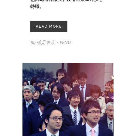
轉職。
READ MORE
By
落足東京・PENG