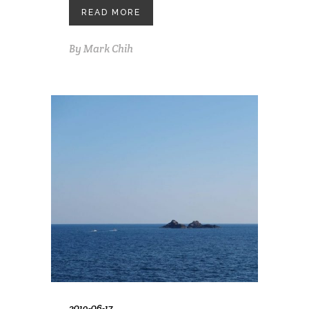
READ MORE
By
Mark Chih
2019-06-17