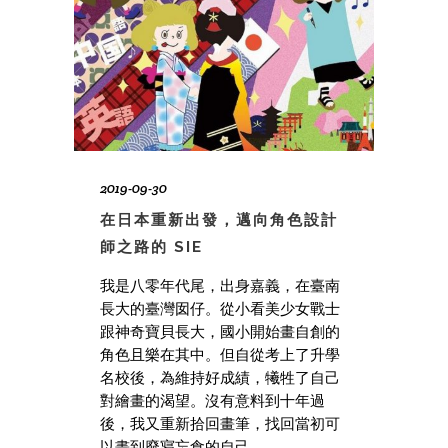
2019-09-30
在日本重新出發，邁向角色設計
師之路的 SIE
我是八零年代尾，出身嘉義，在臺南
長大的臺灣囡仔。從小看美少女戰士
跟神奇寶貝長大，國小開始畫自創的
角色且樂在其中。但自從考上了升學
名校後，為維持好成績，犧牲了自己
對繪畫的渴望。沒有意料到十年過
後，我又重新拾回畫筆，找回當初可
以畫到廢寢忘食的自己。