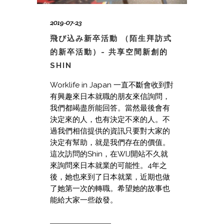
2019-07-23
飛び込み新卒活動 （陌生拜訪式
的新卒活動）- 共享空間新創的
SHIN
Worklife in Japan 一直不斷會收到對
有興趣來日本就職的朋友來信詢問，
我們都竭盡所能回答。當然最後會有
決定來的人，也有決定不來的人。不
過我們相信提供的資訊只要對大家的
決定有幫助，就是我們存在的價值。
這次訪問的Shin，在WIJ開站不久就
來詢問來日本就業的可能性。4年之
後，她也來到了日本就業，近期也做
了她第一次的轉職。希望她的故事也
能給大家一些啟發。