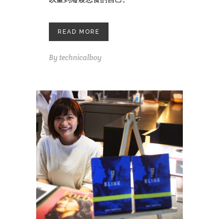
READ MORE
By
technicalboy