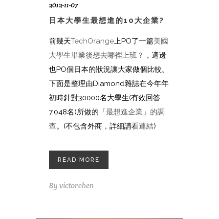
2012-11-07
日本大學生最想進的10大企業?
前幾天
TechOrange
上PO了一篇
美國
大學生畢業後想去哪裡上班？
，這邊
也PO個日本的狀況讓大家做個比較。
下面是整理由Diamond雜誌在今年年
初時針對30000名大學生(有效回答
7,048名)所做的
「最想進企業」的調
查
。(不包含外商，詳細請看
連結
)
READ MORE
By
victorchen