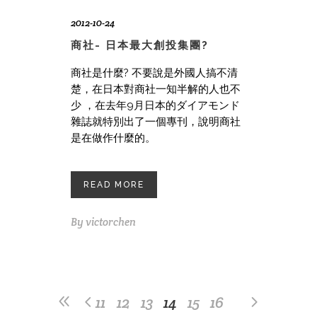
2012-10-24
商社- 日本最大創投集團?
商社是什麼? 不要說是外國人搞不清
楚，在日本對商社一知半解的人也不
少 ，在去年9月日本的ダイアモンド
雜誌就特別出了一個專刊，說明商社
是在做作什麼的。
READ MORE
By
victorchen
11
12
13
14
15
16