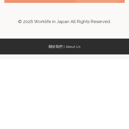
©
2026
Worklife in Japan All Rights Reserved.
關於我們
About Us