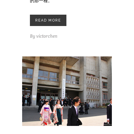
的那一種。
READ MORE
By
victorchen