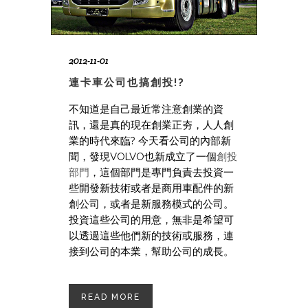
2012-11-01
連卡車公司也搞創投!?
不知道是自己最近常注意創業的資
訊，還是真的現在創業正夯，人人創
業的時代來臨?
今天看公司的內部新
聞，發現VOLVO也新成立了一個
創投
部門
，這個部門是專門負責去投資一
些開發新技術或者是商用車配件的新
創公司，或者是新服務模式的公司。
投資這些公司的用意，無非是希望可
以透過這些他們新的技術或服務，連
接到公司的本業，幫助公司的成長。
READ MORE