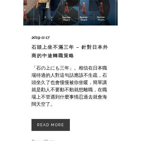
2019-11-17
石頭上坐不滿三年 – 針對日本外
商的中途轉職策略
「石の上にも三年」。相信在日本職
場待過的人對這句話應該不生疏，石
頭坐久了也會慢慢被你坐暖，簡單講
就是勸人不要動不動就想離職，在職
場上不管遇到什麼事情忍過去就會海
闊天空了。
READ MORE