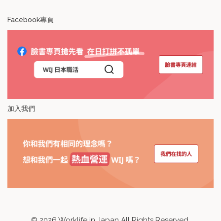
Facebook專頁
加入我們
©
2026
Worklife in Japan All Rights Reserved.