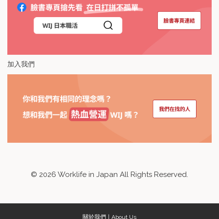
加入我們
©
2026
Worklife in Japan All Rights Reserved.
關於我們
About Us