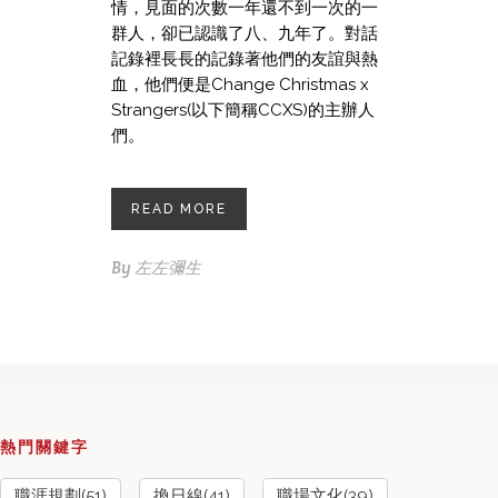
情，見面的次數一年還不到一次的一
群人，卻已認識了八、九年了。對話
記錄裡長長的記錄著他們的友誼與熱
血，他們便是Change Christmas x
Strangers(以下簡稱CCXS)的主辦人
們。
READ MORE
By
左左彌生
熱門關鍵字
職涯規劃(51)
換日線(41)
職場文化(39)