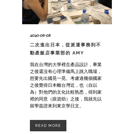
2020-06-08
二次進出日本，從派遣事務到不
動產飯店事業部的 AMY
我在台灣的大學裡念產品設計，畢業
之後還沒有心理準備馬上跳入職場，
想要先出國晃一晃。考慮過幾個國家
之後覺得日本離台灣近，也（自以
為）對他們的文化比較熟悉，得到家
裡的同意（跟資助）之後，我就先以
留學簽證來到東京學日文。
READ MORE