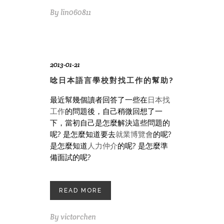
By
lin060811
2013-01-21
唸日本語言學校對找工作的幫助?
最近幫幾個讀者回答了一些在
日本找
工作
的問題後，自己稍微回想了一
下，當初自己是怎麼解決這些問題的
呢? 是怎麼知道要去
就業博覽會
的呢?
是怎麼知道
人力仲介
的呢? 是怎麼準
備面試的呢?
READ MORE
By
victorchen