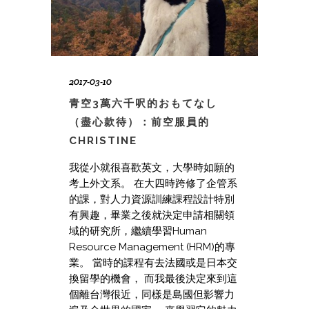
2017-03-10
青空3萬六千呎的おもてなし
（盡心款待）：前空服員的
CHRISTINE
我從小就很喜歡英文，大學時如願的
考上外文系。 在大四時跨修了企管系
的課，對人力資源訓練課程設計特別
有興趣，畢業之後就決定申請相關領
域的研究所，繼續學習Human
Resource Management (HRM)的專
業。 當時的課程有去法國或是日本交
換留學的機會， 而我最後決定來到這
個離台灣很近，同樣是島國但影響力