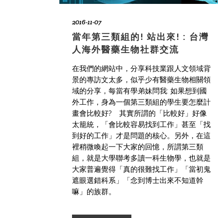
2016-11-07
當年第三類組的! 站出來! : 台灣
人海外醫藥生物社群交流
在我們的網站中，分享科技業跟人文領域背
景的專訪文太多，似乎少有醫藥生物相關領
域的分享，每當有學弟妹問我: 如果想到國
外工作，身為一個第三類組的學生要怎麼計
畫會比較好? 其實所謂的「比較好」好像
太籠統，「會比較容易找到工作」甚至「找
到好的工作」才是問題的核心。另外，在這
裡稍微喚起一下大家的回憶，所謂第三類
組，就是大學聯考多讀一科生物學，也就是
大家普遍覺得「真的很難找工作」「當初鬼
遮眼選錯科系」「念到博士出來不知道幹
嘛」的族群。