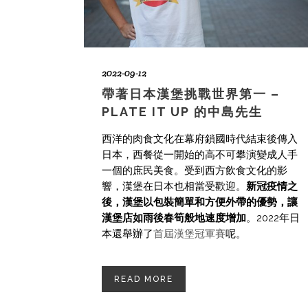
2022-09-12
帶著日本漢堡挑戰世界第一 –
PLATE IT UP 的中島先生
西洋的肉食文化在幕府鎖國時代結束後傳入
日本，西餐從一開始的高不可攀演變成人手
一個的庶民美食。受到西方飲食文化的影
響，漢堡在日本也相當受歡迎。
新冠疫情之
後，漢堡以包裝簡單和方便外帶的優勢，讓
漢堡店如雨後春筍般地速度增加
。2022年日
本還舉辦了
首屆漢堡冠軍賽
呢。
READ MORE