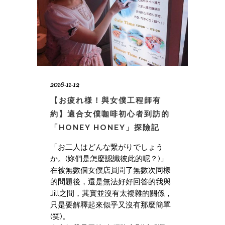
2016-11-12
【お疲れ様！與女僕工程師有
約】適合女僕咖啡初心者到訪的
「HONEY HONEY」探險記
「お二人はどんな繋がりでしょう
か。(妳們是怎麼認識彼此的呢？)」
在被無數個女僕店員問了無數次同樣
的問題後，還是無法好好回答的我與
Jill之間，其實並沒有太複雜的關係，
只是要解釋起來似乎又沒有那麼簡單
(笑)。