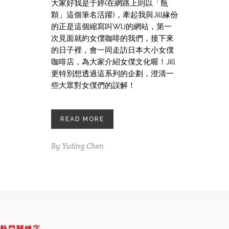
大家好我是于婷(在網路上則以「瓶
顆」這個筆名活躍)，牽起我與Jill緣份
的正是這個縮寫叫WIJ的網站，第一
次見面就約女僕咖啡的我們，接下來
的日子裡，會一同走訪日本大小女僕
咖啡店，為大家介紹女僕文化喔！Jill
更特別想透過這系列的企劃，澄清一
些大眾對女僕們的誤解！
READ MORE
By
Yuting Chen
熱門關鍵字