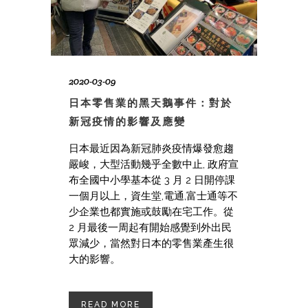
2020-03-09
日本零售業的黑天鵝事件：對於
新冠疫情的影響及應變
日本最近因為新冠肺炎疫情爆發愈趨
嚴峻，大型活動幾乎全數中止, 政府宣
布全國中小學基本從 3 月 2 日開停課
一個月以上，資生堂,電通,富士通等不
少企業也都實施或鼓勵在宅工作。從
2 月最後一周起有開始感覺到外出民
眾減少，當然對日本的零售業產生很
大的影響。
READ MORE