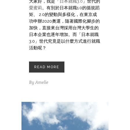
大家好，我是「
日本就職3.0
」世代的
愛蜜莉
。有別於日本就職1.0的循規蹈
矩、 2.0的變動與多樣化，在東京成
功申辦2020奧運，隨著國際化腳步的
加快，直接來台灣採用台灣大學生的
日本企業也逐年增加。而「日本就職
3.0」世代究竟是以什麼方式進行就職
活動呢？
READ MORE
By
Amelie