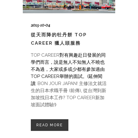
2015-10-04
從天而降的牡丹餅 TOP
CAREER 獵人頭服務
TOP CAREER
對有興趣赴日發展的同
學們而言，說是無人不知無人不曉也
不為過，大家或多或少都有參加過由
TOP CAREER舉辦的面試。(延伸閱
讀:
BON JOUR JAPAN! 主修法文就活
生的日本求職手冊 (前傳)
,
從台灣到新
加坡找日本工作? TOP CAREER新加
坡面試體驗!
)
READ MORE