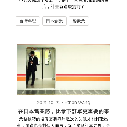
串的契機點串連之下，接下一間急著頂讓的麵包
店，計畫就這麼提前了
台灣料理
日本創業
餐飲業
2021-10-21
・
Ethan Wang
在日本當業務，比拿下訂單更重要的事
業務技巧的培養需要靠無數次的失敗才能打造出
來，而這也是對個人而言，除了拿到訂單之外，最