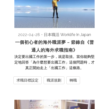
2022-04-28
・
日本職活 Worklife In Japan
一個初心者的海外職涯夢 – 節錄自《普
通人的海外求職指南》
決定要出國工作的第一步，就是取捨。當你能夠堅
定地回答「為什麼想要出國工作」這個問題時，才
真正開始走上「出國工作」這條路。
求職目標設定
職涯規劃
轉職