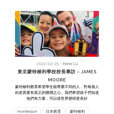
2022-02-25
・
Irene Lu
東京蒙特梭利學校校長專訪 – JAMES
MOORE
蒙特梭利教育希望學生能尊重不同的人，對每個人
的差異要有真正的憐憫之心。我們希望孩子們知道
他們有力量，可以使世界變得更美好
montessori
日本教育
蒙特梭利