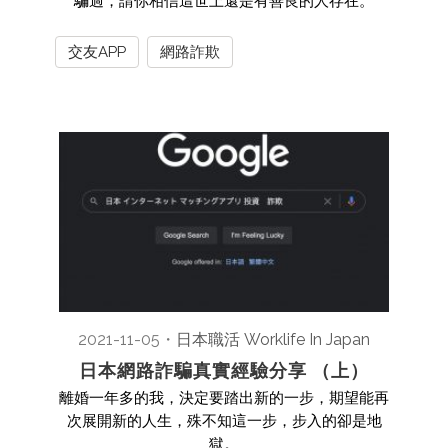
騙過，請你相信這世上還是有善良的人存在。
交友APP
網路詐欺
2021-11-05
・
日本職活 Worklife In Japan
日本網路詐騙真實經驗分享 （上）
離婚一年多的我，決定要踏出新的一步，期望能再
次展開新的人生，殊不知這一步，步入的卻是地
獄。