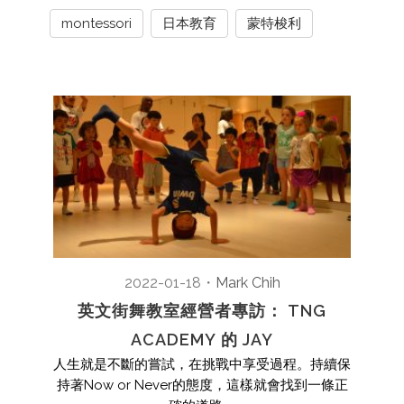
montessori
日本教育
蒙特梭利
2022-01-18
・
Mark Chih
英文街舞教室經營者專訪： TNG
ACADEMY 的 JAY
人生就是不斷的嘗試，在挑戰中享受過程。持續保
持著Now or Never的態度，這樣就會找到一條正