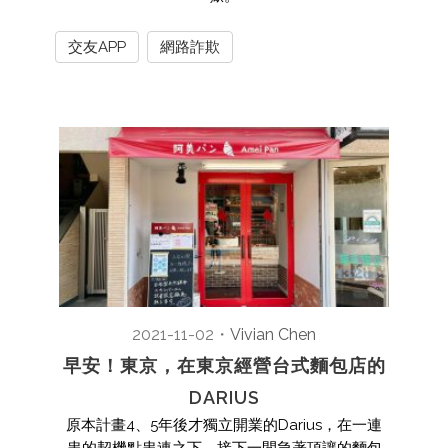
交友APP
網路詐欺
2021-11-02
・
Vivian Chen
早安！東京，在東京經營台式麵包店的
DARIUS
原本計畫4、5年後才獨立開業的Darius，在一連