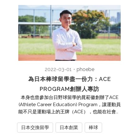
2022-03-01
・
phoebe
為日本棒球留學盡一份力：ACE
PROGRAM創辦人專訪
本身也曾參加台日野球留學的晁菘徽創辦了ACE
(Athlete Career Education) Program，讓運動員
能不只是運動場上的王牌（ACE），也能在社會上
成為ACE。
日本交換留學
日本創業
棒球