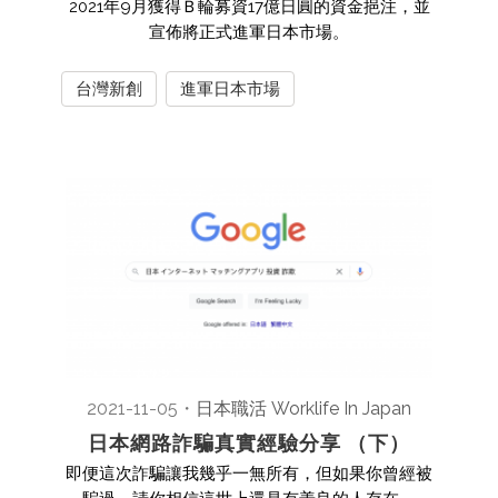
2021年9月獲得Ｂ輪募資17億日圓的資金挹注，並
宣佈將正式進軍日本市場。
台灣新創
進軍日本市場
2021-11-05
・
日本職活 Worklife In Japan
日本網路詐騙真實經驗分享 （下）
即便這次詐騙讓我幾乎一無所有，但如果你曾經被