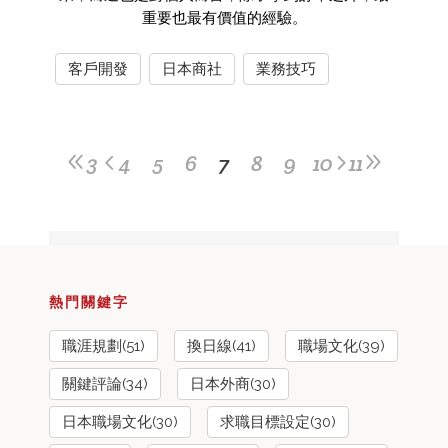
重要也最有價值的經驗。
客戶開發
日本商社
業務技巧
3
4
5
6
7
8
9
10
11
熱門關鍵字
職涯規劃(51)
換日線(41)
職場文化(39)
關鍵評論(34)
日本外商(30)
日本職場文化(30)
求職目標設定(30)