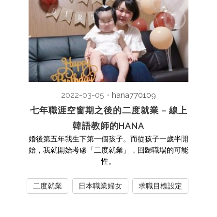
2022-03-05
・
hana770109
七年職涯空窗期之後的二度就業 – 線上
韓語教師的HANA
婚後第五年我生下第一個孩子。而從孩子一歲半開
始，我就開始考慮「二度就業」，回歸職場的可能
性。
二度就業
日本職業婦女
求職目標設定