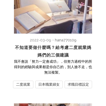
2022-03-09
・
hana770109
不知道要做什麼嗎？給考慮二度就業媽
媽們的三個建議
我不會說「努力一定會成功」，但努力過程中的所
得到的經驗與成果都是你自己的，別人搶不走，也
無法複製。
二度就業
日本職業婦女
求職目標設定